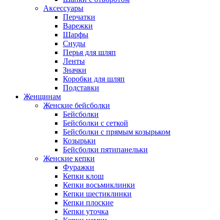
Аксессуары
Перчатки
Варежки
Шарфы
Снуды
Перья для шляп
Ленты
Значки
Коробки для шляп
Подставки
Женщинам
Женские бейсболки
Бейсболки
Бейсболки с сеткой
Бейсболки с прямым козырьком
Козырьки
Бейсболки пятипанельки
Женские кепки
Фуражки
Кепки клош
Кепки восьмиклинки
Кепки шестиклинки
Кепки плоские
Кепки уточка