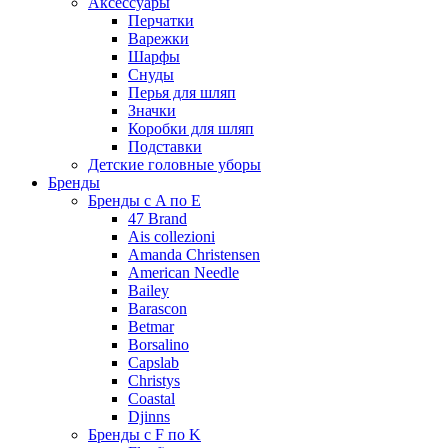
Аксессуары
Перчатки
Варежки
Шарфы
Снуды
Перья для шляп
Значки
Коробки для шляп
Подставки
Детские головные уборы
Бренды
Бренды с A по E
47 Brand
Ais collezioni
Amanda Christensen
American Needle
Bailey
Barascon
Betmar
Borsalino
Capslab
Christys
Coastal
Djinns
Бренды с F по K