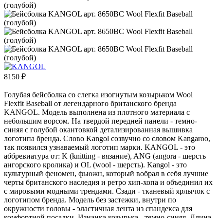
8150
₽
Голубая бейсболка со слегка изогнутым козырьком Wool
Flexfit Baseball от легендарного британского бренда
KANGOL. Модель выполнена из плотного материала с
небольшим ворсом. На твердой передней панели - темно-
синяя с голубой окантовкой детализированная вышивка
логотипа бренда. Слово Kangol созвучно со словом Kangaroo,
так появился узнаваемый логотип марки. KANGOL - это
аббревиатура от: K (knitting - вязание), ANG (angora - шерсть
ангорского кролика) и OL (wool - шерсть). Kangol - это
культурный феномен, фьюжн, который вобрал в себя лучшие
черты британского наследия и ретро хип-хопа и объединил их
с мировыми модными трендами. Сзади - тканевый ярлычок с
логотипом бренда. Модель без застежки, внутри по
окружности головы - эластичная лента из спандекса для
комфортной посадки. Изнанка козырька - темно-синяя. Длина