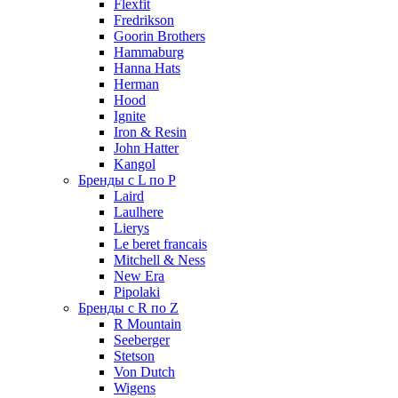
Flexfit
Fredrikson
Goorin Brothers
Hammaburg
Hanna Hats
Herman
Hood
Ignite
Iron & Resin
John Hatter
Kangol
Бренды с L по P
Laird
Laulhere
Lierys
Le beret francais
Mitchell & Ness
New Era
Pipolaki
Бренды с R по Z
R Mountain
Seeberger
Stetson
Von Dutch
Wigens