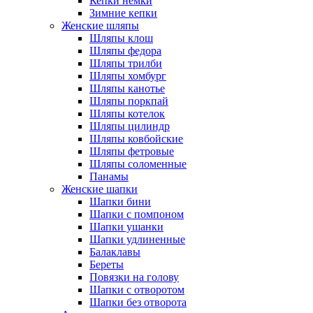
Кепки немки
Зимние кепки
Женские шляпы
Шляпы клош
Шляпы федора
Шляпы трилби
Шляпы хомбург
Шляпы канотье
Шляпы поркпай
Шляпы котелок
Шляпы цилиндр
Шляпы ковбойские
Шляпы фетровые
Шляпы соломенные
Панамы
Женские шапки
Шапки бини
Шапки с помпоном
Шапки ушанки
Шапки удлиненные
Балаклавы
Береты
Повязки на голову
Шапки с отворотом
Шапки без отворота