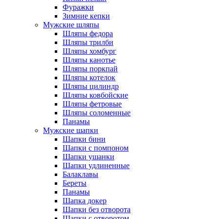
Фуражки
Зимние кепки
Мужские шляпы
Шляпы федора
Шляпы трилби
Шляпы хомбург
Шляпы канотье
Шляпы поркпай
Шляпы котелок
Шляпы цилиндр
Шляпы ковбойские
Шляпы фетровые
Шляпы соломенные
Панамы
Мужские шапки
Шапки бини
Шапки с помпоном
Шапки ушанки
Шапки удлиненные
Балаклавы
Береты
Панамы
Шапка докер
Шапки без отворота
Шапки с отворотом