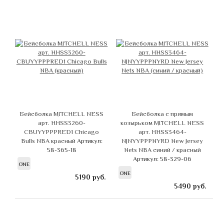
Бейсболка MITCHELL NESS
Бейсболка с прямым
арт. HHSS3260-
козырьком MITCHELL NESS
CBUYYPPPRED1 Chicago
арт. HHSS3464-
Bulls NBA красный
Артикул:
NJNYYPPPNYRD New Jersey
58-365-18
Nets NBA синий / красный
Артикул: 58-329-06
ONE
ONE
5190
руб.
5490
руб.