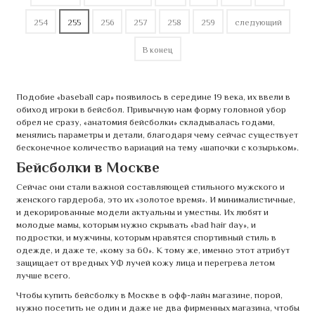
254
255
256
257
258
259
следующий
В конец
Подобие «baseball cap» появилось в середине 19 века, их ввели в
обиход игроки в бейсбол. Привычную нам форму головной убор
обрел не сразу, «анатомия бейсболки» складывалась годами,
менялись параметры и детали, благодаря чему сейчас существует
бесконечное количество вариаций на тему «шапочки с козырьком».
Бейсболки в Москве
Сейчас они стали важной составляющей стильного мужского и
женского гардероба, это их «золотое время». И минималистичные,
и декорированные модели актуальны и уместны. Их любят и
молодые мамы, которым нужно скрывать «bad hair day», и
подростки, и мужчины, которым нравятся спортивный стиль в
одежде, и даже те, «кому за 60». К тому же, именно этот атрибут
защищает от вредных УФ лучей кожу лица и перегрева летом
лучше всего.
Чтобы купить бейсболку в Москве в офф-лайн магазине, порой,
нужно посетить не один и даже не два фирменных магазина, чтобы