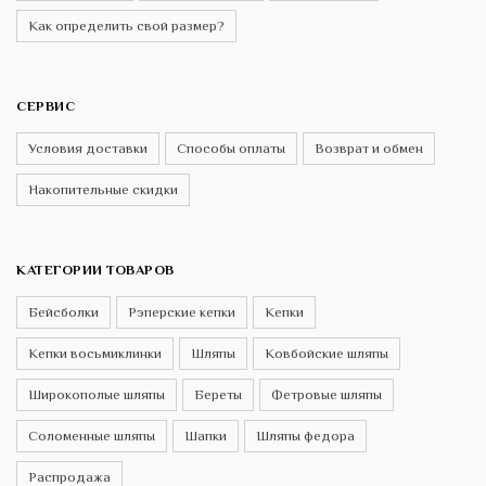
Как определить свой размер?
СЕРВИС
Условия доставки
Способы оплаты
Возврат и обмен
Накопительные скидки
КАТЕГОРИИ ТОВАРОВ
Бейсболки
Рэперские кепки
Кепки
Кепки восьмиклинки
Шляпы
Ковбойские шляпы
Широкополые шляпы
Береты
Фетровые шляпы
Соломенные шляпы
Шапки
Шляпы федора
Распродажа