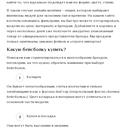
найти то, что идеально подойдет вам по форме, цвету, стилю.
В таком случае онлайн шоппинг - опция, которую выбирают
миллионы людей для экономии сил и времени. На нашем сайте,
воспользовавшись фильтрами, вы быстро можете отсортировать
модели по цене, материалу и брендам. Добавляете в корзину и
через несколько дней уже получаете аккуратно упакованный
товар от официального представителя бренда. Мы продаем
только оригиналы, никаких фейков и «серого импорта»!
Какую бейсболку купить?
Поможем вам сориентироваться в многообразии брендов,
поговорим, на что нужно обратить внимание при выборе
бейсболок.
Козырек
Он бывает лопатообразным, слегка изогнутым и сильно
загибающимся как у фасона dad cap (олдскульный фасон «батина
бейсболка»). Цвет козырька и материал могут отличаться от
основной части модели.
Купол и посадка
Они могут быть высокими и низкими.