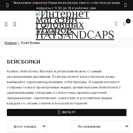
Уважаемые клиенты! Наши менеджеры смогут ответить на ваши
вопросы с 9:30 до 18 в рабочие дни.
0
Главная
Бейсболки
БЕЙСБОЛКИ
Купить бейсболку Москве и регионам можно с самым
неожиданным дизайном. Если вы хотите качественную вещь -
выбирайте зарекомендовавшие себя бренды. В нашем каталоге
собраны только проверенные марки, целый магазин бейсболок с
оригинальными товарами от известных производителей.
Американские, европейские, азиатские и российские марки -
каждая со своим стилем и богатой историей!
ФИЛЬТР