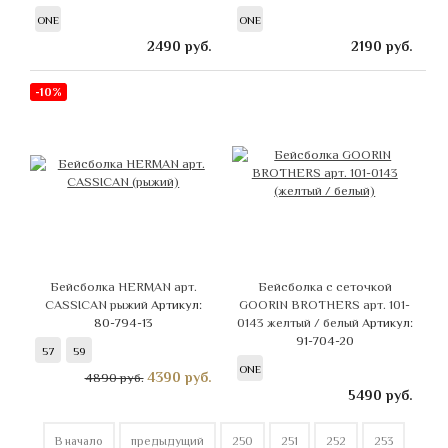
ONE
ONE
2490
руб.
2190
руб.
-10%
Бейсболка HERMAN арт.
Бейсболка с сеточкой
CASSICAN рыжий
Артикул:
GOORIN BROTHERS арт. 101-
80-794-13
0143 желтый / белый
Артикул:
91-704-20
57
59
ONE
4390
руб.
4890 руб.
5490
руб.
В начало
предыдущий
250
251
252
253