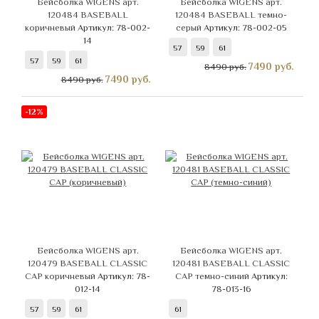
Бейсболка WIGENS арт.
Бейсболка WIGENS арт.
120484 BASEBALL
120484 BASEBALL темно-
коричневый
Артикул: 78-002-
серый
Артикул: 78-002-05
14
57
59
61
57
59
61
7490
руб.
8490 руб.
7490
руб.
8490 руб.
-12%
Бейсболка WIGENS арт.
Бейсболка WIGENS арт.
120479 BASEBALL CLASSIC
120481 BASEBALL CLASSIC
CAP коричневый
Артикул: 78-
CAP темно-синий
Артикул:
012-14
78-013-16
57
59
61
61