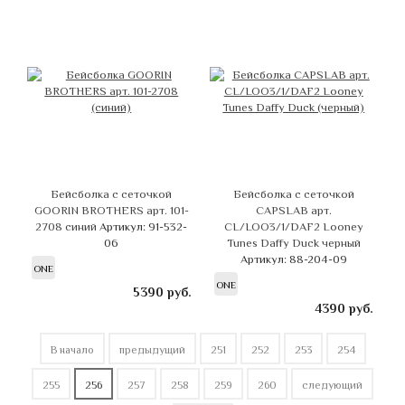
Бейсболка с сеточкой
Бейсболка с сеточкой
GOORIN BROTHERS арт. 101-
CAPSLAB арт.
2708 синий
Артикул: 91-532-
CL/LOO3/1/DAF2 Looney
06
Tunes Daffy Duck черный
Артикул: 88-204-09
ONE
ONE
5390
руб.
4390
руб.
В начало
предыдущий
251
252
253
254
255
256
257
258
259
260
следующий