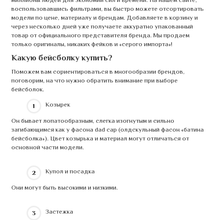
воспользовавшись фильтрами, вы быстро можете отсортировать
модели по цене, материалу и брендам. Добавляете в корзину и
через несколько дней уже получаете аккуратно упакованный
товар от официального представителя бренда. Мы продаем
только оригиналы, никаких фейков и «серого импорта»!
Какую бейсболку купить?
Поможем вам сориентироваться в многообразии брендов,
поговорим, на что нужно обратить внимание при выборе
бейсболок.
Козырек
Он бывает лопатообразным, слегка изогнутым и сильно
загибающимся как у фасона dad cap (олдскульный фасон «батина
бейсболка»). Цвет козырька и материал могут отличаться от
основной части модели.
Купол и посадка
Они могут быть высокими и низкими.
Застежка