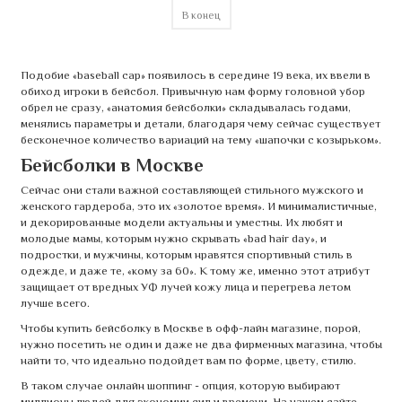
В конец
Подобие «baseball cap» появилось в середине 19 века, их ввели в
обиход игроки в бейсбол. Привычную нам форму головной убор
обрел не сразу, «анатомия бейсболки» складывалась годами,
менялись параметры и детали, благодаря чему сейчас существует
бесконечное количество вариаций на тему «шапочки с козырьком».
Бейсболки в Москве
Сейчас они стали важной составляющей стильного мужского и
женского гардероба, это их «золотое время». И минималистичные,
и декорированные модели актуальны и уместны. Их любят и
молодые мамы, которым нужно скрывать «bad hair day», и
подростки, и мужчины, которым нравятся спортивный стиль в
одежде, и даже те, «кому за 60». К тому же, именно этот атрибут
защищает от вредных УФ лучей кожу лица и перегрева летом
лучше всего.
Чтобы купить бейсболку в Москве в офф-лайн магазине, порой,
нужно посетить не один и даже не два фирменных магазина, чтобы
найти то, что идеально подойдет вам по форме, цвету, стилю.
В таком случае онлайн шоппинг - опция, которую выбирают
миллионы людей для экономии сил и времени. На нашем сайте,