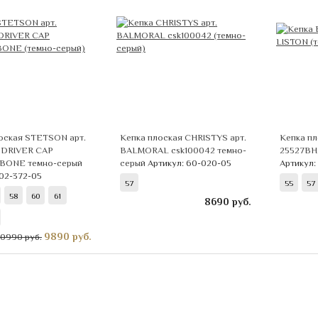
оская STETSON арт.
Кепка плоская CHRISTYS арт.
Кепка пл
 DRIVER CAP
BALMORAL csk100042 темно-
25527BH
BONE темно-серый
серый
Артикул: 60-020-05
Артикул: 
 02-372-05
57
55
57
58
60
61
8690
руб.
9890
руб.
10990 руб.