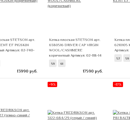
оская STETSON арт.
Кепка плоская STETSON арт.
Кепка п
KENT EF PIGSKIN
6380516 DRIVER CAP VIRGIN
6210105
вый
Артикул: 02-740-
WOOL/CASHMERE
Артикул:
коричневый
Артикул: 02-118-14
57
59
59
61
13990
руб.
17590
руб.
-9%
-17%