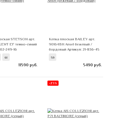
лоская STETSON арт.
Кепка плоская BAILEY арт.
 KENT EF темно-синий
90164BH Ansel бежевый /
 02-249-16
бордовый
Артикул: 21-836-45
61
59
11590
руб.
5490
руб.
-23%