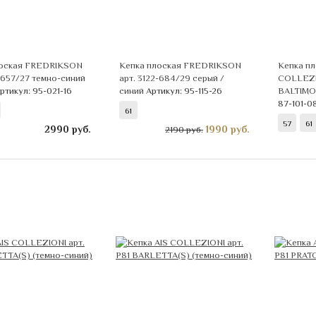
лоская FREDRIKSON
Кепка плоская FREDRIKSON
Кепка пл
5-657/27 темно-синий
арт. 3122-684/29 серый /
COLLEZIO
ртикул: 95-021-16
синий
Артикул: 95-115-26
BALTIMO
87-101-0
61
57
61
2990
руб.
1990
руб.
2190 руб.