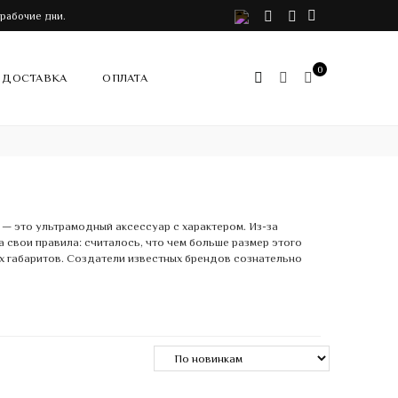
VK
Telegram
Instagram
 рабочие дни.
0
ДОСТАВКА
ОПЛАТА
— это ультрамодный аксессуар с характером. Из-за
 свои правила: считалось, что чем больше размер этого
ых габаритов. Создатели известных брендов сознательно