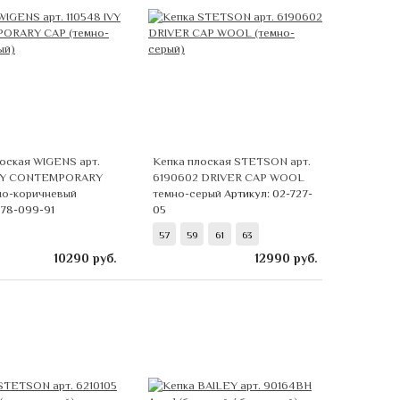
оская WIGENS арт.
Кепка плоская STETSON арт.
IVY CONTEMPORARY
6190602 DRIVER CAP WOOL
но-коричневый
темно-серый
Артикул: 02-727-
 78-099-91
05
57
59
61
63
10290
руб.
12990
руб.