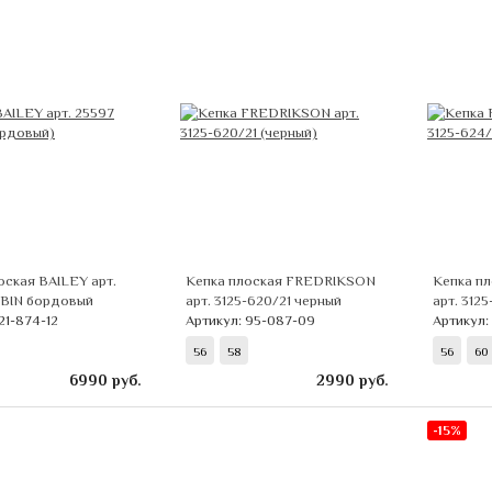
оская BAILEY арт.
Кепка плоская FREDRIKSON
Кепка п
LBIN бордовый
арт. 3125-620/21 черный
арт. 312
21-874-12
Артикул: 95-087-09
Артикул:
56
58
56
60
6990
руб.
2990
руб.
-15%