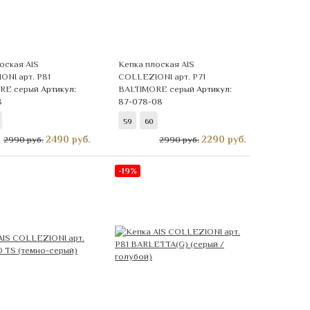
оская AIS
Кепка плоская AIS
NI арт. Р81
COLLEZIONI арт. Р71
RE серый
Артикул:
BALTIMORE серый
Артикул:
8
87-078-08
59
60
2490
руб.
2290
руб.
2990 руб.
2990 руб.
-19%