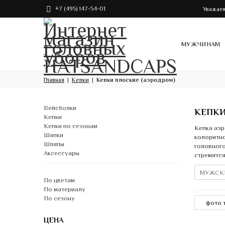
+7 (495) 147-54-01
Уважаем
МУЖЧИНАМ
Главная
Кепки
Кепки плоские (аэродром)
Бейсболки
КЕПКИ
Кепки
Кепки по сезонам
Кепка аэр
Шапки
колоритно
Шляпы
головного
Аксессуары
стремятся
МУЖСК
По цветам
По материалу
По сезону
ЦЕНА