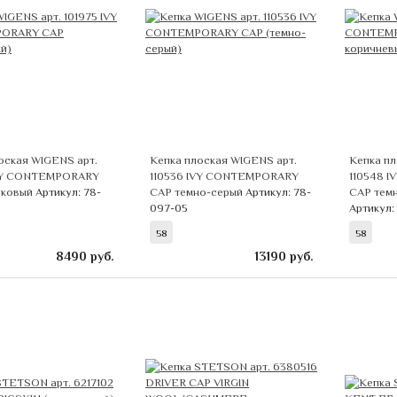
оская WIGENS арт.
Кепка плоская WIGENS арт.
Кепка пл
IVY CONTEMPORARY
110536 IVY CONTEMPORARY
110548 
вковый
Артикул: 78-
CAP темно-серый
Артикул: 78-
CAP тем
097-05
Артикул:
58
58
8490
руб.
13190
руб.