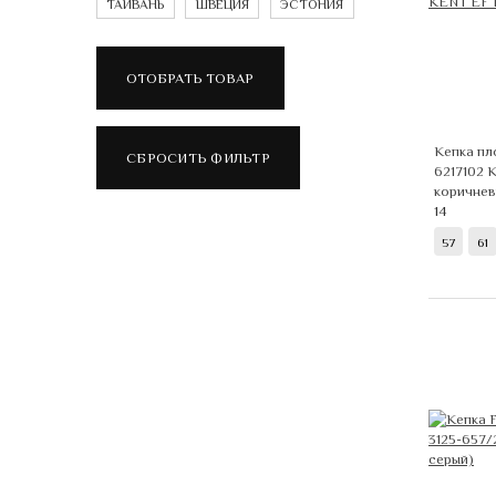
ТАЙВАНЬ
ШВЕЦИЯ
ЭСТОНИЯ
Кепка пл
6217102 
коричне
14
57
61