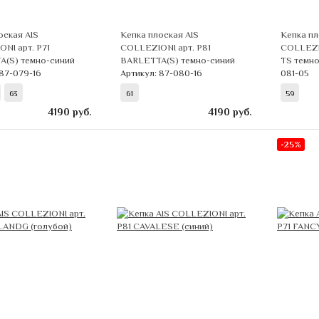
оская AIS
Кепка плоская AIS
Кепка пл
NI арт. Р71
COLLEZIONI арт. Р81
COLLEZI
(S) темно-синий
BARLETTA(S) темно-синий
TS темн
 87-079-16
Артикул: 87-080-16
081-05
63
61
59
4190
руб.
4190
руб.
-25%