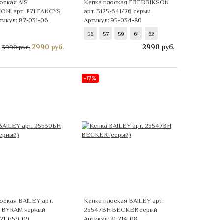
оская AIS
Кепка плоская FREDRIKSON
ONI арт. Р71 FANCYS
арт. 3125-641/76 серый
тикул: 87-031-06
Артикул: 95-034-80
56
57
59
61
62
2990
руб.
2990
руб.
3990 руб.
-17%
оская BAILEY арт.
Кепка плоская BAILEY арт.
 BYRAM черный
25547BH BECKER серый
 21-659-09
Артикул: 21-714-08