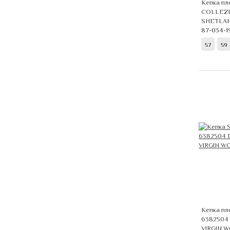
Кепка пл
COLLEZIO
SHETLAN
87-034-1
57
59
Кепка пл
6382504 
VIRGIN W