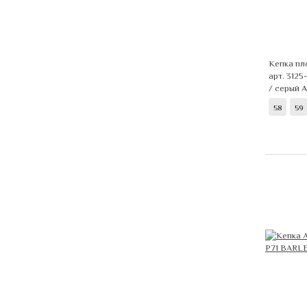
Кепка п
арт. 312
/ серый
А
58
59