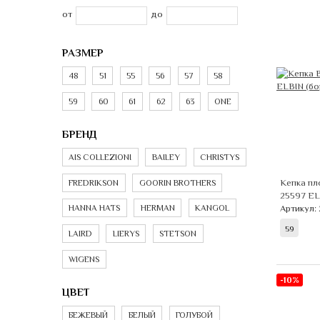
от
до
РАЗМЕР
48
51
55
56
57
58
59
60
61
62
63
ONE
БРЕНД
AIS COLLEZIONI
BAILEY
CHRISTYS
Кепка пл
FREDRIKSON
GOORIN BROTHERS
25597 E
Артикул: 
HANNA HATS
HERMAN
KANGOL
59
LAIRD
LIERYS
STETSON
WIGENS
-10%
ЦВЕТ
БЕЖЕВЫЙ
БЕЛЫЙ
ГОЛУБОЙ