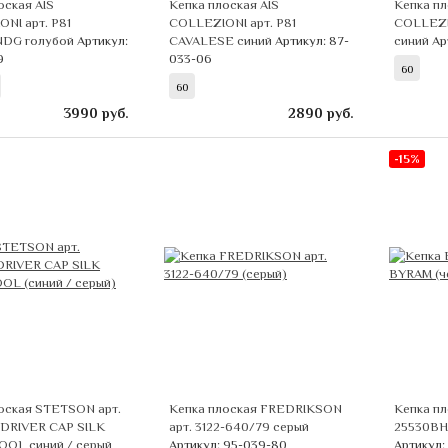
оская AIS
Кепка плоская AIS
Кепка пл
NI арт. Р81
COLLEZIONI арт. Р81
COLLEZI
DG голубой
Артикул:
CAVALESE синий
Артикул: 87-
синий
Ар
9
033-06
60
60
3990
руб.
2890
руб.
-15%
оская STETSON арт.
Кепка плоская FREDRIKSON
Кепка пл
DRIVER CAP SILK
арт. 3122-640/79 серый
25530BH
OOL синий / серый
Артикул: 95-039-80
Артикул: