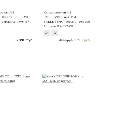
оская AIS
Кепка плоская AIS
ONI арт. Р81 PRATO
COLLEZIONI арт. Р81
о-серый
Артикул: 87-
BARLETTA(G) серый / голубой
Артикул: 87-057-08
60
61
2890
руб.
3390
руб.
4190 руб.