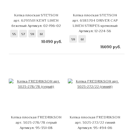
Кепка плоская STETSON
Кепка плоская STETSON
арт. 6293501 KENT LINEN
арт. 6383704 DRIVER CAP
бежевый
Артикул: 02-196-02
LINEN STRIPES кремовый
Артикул: 12-224-36
55
57
59
61
59
61
10490
руб.
16690
руб.
Кепка плоская FREDRIKSON
Кепка плоская FREDRIKSON
арт. 3023-278/78 серый
арт. 3023-272/22 синий
Артикул: 95-351-08
Артикул: 95-494-06