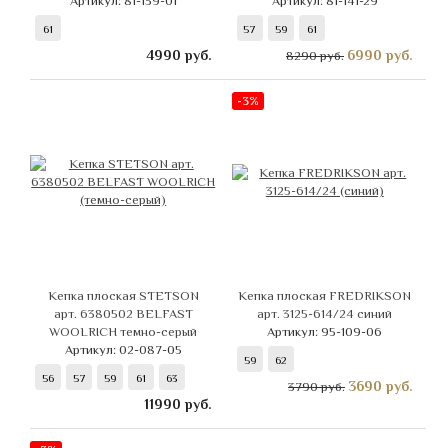
Артикул: 81-139-01
Артикул: 81-141-29
61
57
59
61
4990
руб.
6990
руб.
8290 руб.
-3%
Кепка плоская STETSON
Кепка плоская FREDRIKSON
арт. 6380502 BELFAST
арт. 3125-614/24 синий
WOOLRICH темно-серый
Артикул: 95-109-06
Артикул: 02-087-05
59
62
56
57
59
61
63
3690
руб.
3790 руб.
11990
руб.