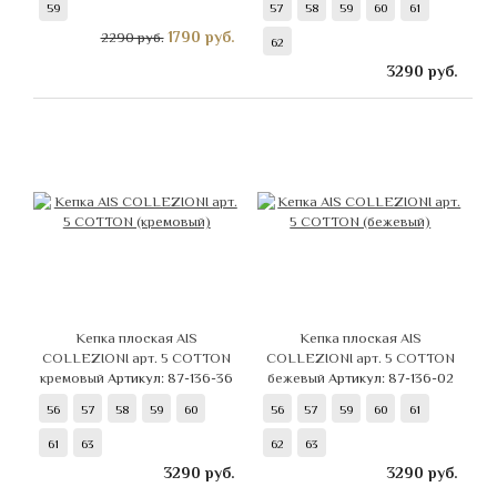
59
57
58
59
60
61
1790
руб.
2290 руб.
62
3290
руб.
Кепка плоская AIS
Кепка плоская AIS
COLLEZIONI арт. 5 COTTON
COLLEZIONI арт. 5 COTTON
кремовый
Артикул: 87-136-36
бежевый
Артикул: 87-136-02
56
57
58
59
60
56
57
59
60
61
61
63
62
63
3290
руб.
3290
руб.