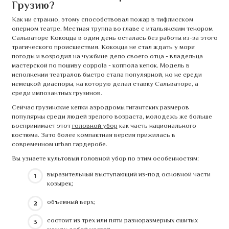
Грузию?
Как ни странно, этому способствовал пожар в тифлисском
оперном театре. Местная труппа во главе с итальянским тенором
Сальваторе Кокоцца в один день осталась без работы из-за этого
трагического происшествия. Кокоцца не стал ждать у моря
погоды и возродил на чужбине дело своего отца - владельца
мастерской по пошиву coppola - коппола кепок. Модель в
исполнении театралов быстро стала популярной, но не среди
немецкой диаспоры, на которую делал ставку Сальваторе, а
среди импозантных грузинов.
Сейчас грузинские кепки аэродромы гигантских размеров
популярны среди людей зрелого возраста, молодежь же больше
воспринимает этот
головной убор
как часть национального
костюма. Зато более компактная версия прижилась в
современном urban гардеробе.
Вы узнаете культовый головной убор по этим особенностям:
выразительный выступающий из-под основной части
козырек;
объемный верх;
состоит из трех или пяти разноразмерных сшитых