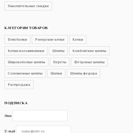
Накопительные скидки
КАТЕГОРИИ ТОВАРОВ
Бейсболки
Рэперские кепки
Кепки
Кепки восьмиклинки
Шляпы
Ковбойские шляпы
Широкополые шляпы
Береты
Фетровые шляпы
Соломенные шляпы
Шапки
Шляпы федора
Распродажа
ПОДПИСКА
Имя
E-mail