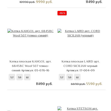
9990
руб.
11490
руб.
10990 руб.
-16%
Кепка плоская KANGOL арт.
Кепка плоская LAIRD арт.
6845BC Wool 507 темно-
CORD SICILIAN черный
синий
Артикул: 03-076-16
Артикул: 17-004-09
57
59
61
57
59
61
11490
руб.
5590
руб.
6690 руб.