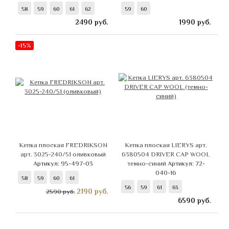
58
59
60
61
62
59
60
2490
руб.
1990
руб.
-15%
Кепка плоская FREDRIKSON
Кепка плоская LIERYS арт.
арт. 3025-240/51 оливковый
6380504 DRIVER CAP WOOL
Артикул: 95-497-03
темно-синий
Артикул: 72-
040-16
58
59
60
61
56
59
61
63
2190
руб.
2590 руб.
6590
руб.