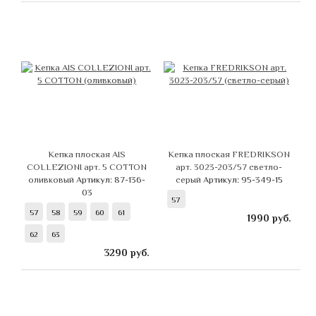
Кепка плоская AIS
Кепка плоская FREDRIKSON
COLLEZIONI арт. 5 COTTON
арт. 3023-203/57 светло-
оливковый
Артикул: 87-136-
серый
Артикул: 95-349-15
03
57
57
58
59
60
61
1990
руб.
62
63
3290
руб.