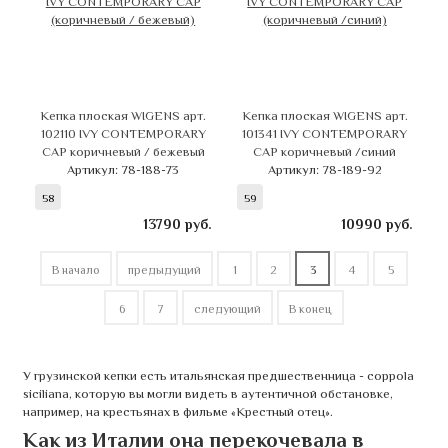
Кепка плоская WIGENS арт.
Кепка плоская WIGENS арт.
102110 IVY CONTEMPORARY
101341 IVY CONTEMPORARY
CAP коричневый / бежевый
CAP коричневый /синий
Артикул: 78-188-73
Артикул: 78-189-92
58
59
13790
руб.
10990
руб.
В начало
предыдущий
1
2
3
4
5
6
7
следующий
В конец
У грузинской кепки есть итальянская предшественница - coppola
siciliana, которую вы могли видеть в аутентичной обстановке,
например, на крестьянах в фильме «Крестный отец».
Как из Италии она перекочевала в