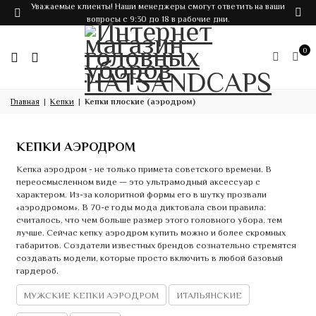
Уважаемые клиенты! Наши менеджеры смогут ответить на ваши
вопросы с 9:30 до 18 в рабочие дни.
0
Главная
Кепки
Кепки плоские (аэродром)
КЕПКИ АЭРОДРОМ
Кепка аэродром - не только примета советского времени. В
переосмысленном виде — это ультрамодный аксессуар с
характером. Из-за колоритной формы его в шутку прозвали
«аэродромом». В 70-е годы мода диктовала свои правила:
считалось, что чем больше размер этого головного убора, тем
лучше. Сейчас кепку аэродром купить можно и более скромных
габаритов. Создатели известных брендов сознательно стремятся
создавать модели, которые просто включить в любой базовый
гардероб.
МУЖСКИЕ КЕПКИ АЭРОДРОМ
ИТАЛЬЯНСКИЕ