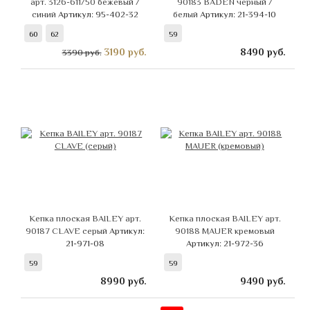
арт. 3126-611/50 бежевый /
90183 BADEN черный /
синий
Артикул: 95-402-32
белый
Артикул: 21-394-10
60
62
59
3190
руб.
8490
руб.
3390 руб.
Кепка плоская BAILEY арт.
Кепка плоская BAILEY арт.
90187 CLAVE серый
Артикул:
90188 MAUER кремовый
21-971-08
Артикул: 21-972-36
59
59
8990
руб.
9490
руб.