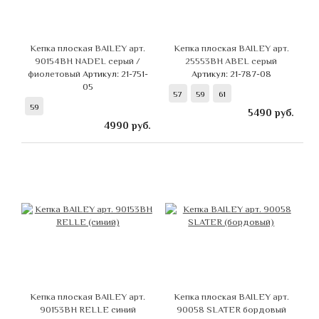
Кепка плоская BAILEY арт.
Кепка плоская BAILEY арт.
90154BH NADEL серый /
25553BH ABEL серый
фиолетовый
Артикул: 21-751-
Артикул: 21-787-08
05
57
59
61
59
5490
руб.
4990
руб.
Кепка плоская BAILEY арт.
Кепка плоская BAILEY арт.
90153BH RELLE синий
90058 SLATER бордовый