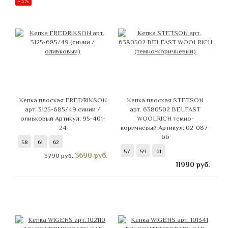
-3%
Кепка плоская FREDRIKSON
Кепка плоская STETSON
арт. 3125-685/49 синий /
арт. 6380502 BELFAST
оливковый
Артикул: 95-401-
WOOLRICH темно-
24
коричневый
Артикул: 02-087-
66
58
61
62
57
59
61
3690
руб.
3790 руб.
11990
руб.