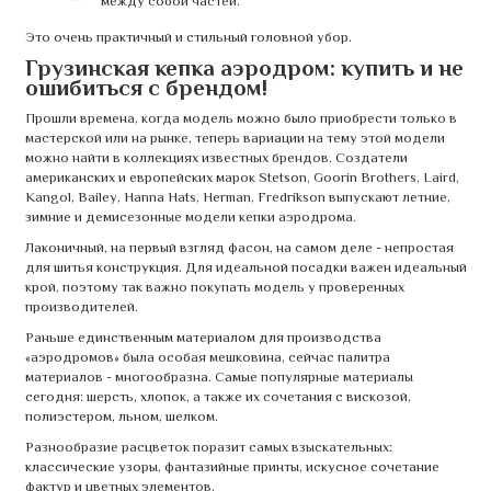
между собой частей.
Это очень практичный и стильный головной убор.
Грузинская кепка аэродром: купить и не
ошибиться с брендом!
Прошли времена, когда модель можно было приобрести только в
мастерской или на рынке, теперь вариации на тему этой модели
можно найти в коллекциях известных брендов. Создатели
американских и европейских марок Stetson, Goorin Brothers, Laird,
Kangol, Bailey, Hanna Hats, Herman, Fredrikson выпускают летние,
зимние и демисезонные модели кепки аэродрома.
Лаконичный, на первый взгляд фасон, на самом деле - непростая
для шитья конструкция. Для идеальной посадки важен идеальный
крой, поэтому так важно покупать модель у проверенных
производителей.
Раньше единственным материалом для производства
«аэродромов» была особая мешковина, сейчас палитра
материалов - многообразна. Самые популярные материалы
сегодня: шерсть, хлопок, а также их сочетания с вискозой,
полиэстером, льном, шелком.
Разнообразие расцветок поразит самых взыскательных:
классические узоры, фантазийные принты, искусное сочетание
фактур и цветных элементов.