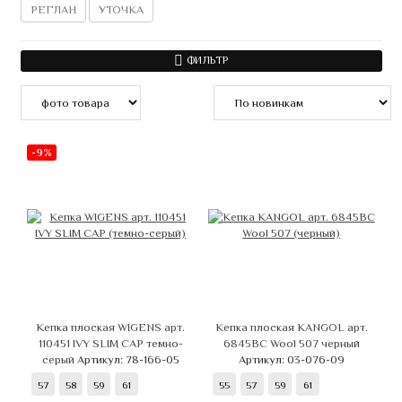
РЕГЛАН
УТОЧКА
ФИЛЬТР
-9%
Кепка плоская WIGENS арт.
Кепка плоская KANGOL арт.
110451 IVY SLIM CAP темно-
6845BC Wool 507 черный
серый
Артикул: 78-166-05
Артикул: 03-076-09
57
58
59
61
55
57
59
61