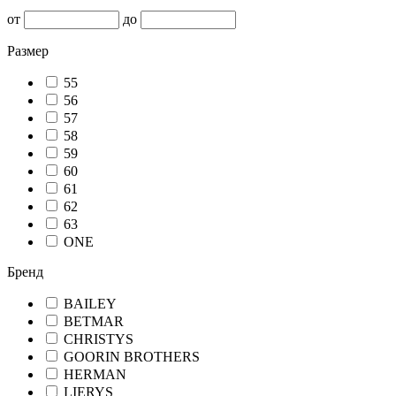
от
до
Размер
55
56
57
58
59
60
61
62
63
ONE
Бренд
BAILEY
BETMAR
CHRISTYS
GOORIN BROTHERS
HERMAN
LIERYS