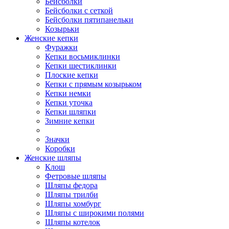
Бейсболки
Бейсболки с сеткой
Бейсболки пятипанельки
Козырьки
Женские кепки
Фуражки
Кепки восьмиклинки
Кепки шестиклинки
Плоские кепки
Кепки с прямым козырьком
Кепки немки
Кепки уточка
Кепки шляпки
Зимние кепки
Значки
Коробки
Женские шляпы
Клош
Фетровые шляпы
Шляпы федора
Шляпы трилби
Шляпы хомбург
Шляпы с широкими полями
Шляпы котелок