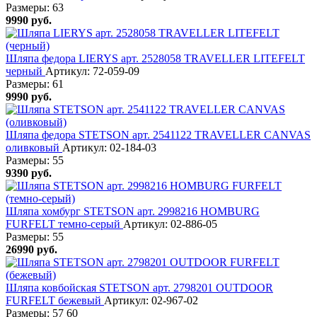
Размеры:
63
9990
руб.
Шляпа федора LIERYS арт. 2528058 TRAVELLER LITEFELT
черный
Артикул: 72-059-09
Размеры:
61
9990
руб.
Шляпа федора STETSON арт. 2541122 TRAVELLER CANVAS
оливковый
Артикул: 02-184-03
Размеры:
55
9390
руб.
Шляпа хомбург STETSON арт. 2998216 HOMBURG
FURFELT темно-серый
Артикул: 02-886-05
Размеры:
55
26990
руб.
Шляпа ковбойская STETSON арт. 2798201 OUTDOOR
FURFELT бежевый
Артикул: 02-967-02
Размеры:
57
60