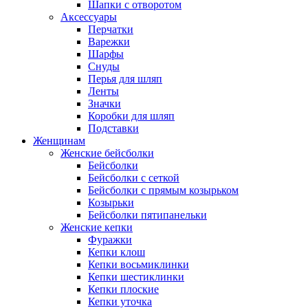
Шапки с отворотом
Аксессуары
Перчатки
Варежки
Шарфы
Снуды
Перья для шляп
Ленты
Значки
Коробки для шляп
Подставки
Женщинам
Женские бейсболки
Бейсболки
Бейсболки с сеткой
Бейсболки с прямым козырьком
Козырьки
Бейсболки пятипанельки
Женские кепки
Фуражки
Кепки клош
Кепки восьмиклинки
Кепки шестиклинки
Кепки плоские
Кепки уточка