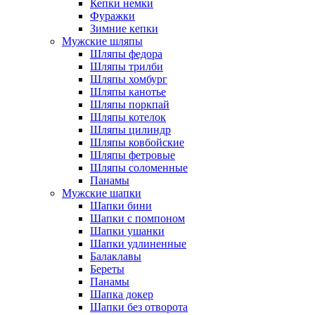
Кепки немки
Фуражки
Зимние кепки
Мужские шляпы
Шляпы федора
Шляпы трилби
Шляпы хомбург
Шляпы канотье
Шляпы поркпай
Шляпы котелок
Шляпы цилиндр
Шляпы ковбойские
Шляпы фетровые
Шляпы соломенные
Панамы
Мужские шапки
Шапки бини
Шапки с помпоном
Шапки ушанки
Шапки удлиненные
Балаклавы
Береты
Панамы
Шапка докер
Шапки без отворота