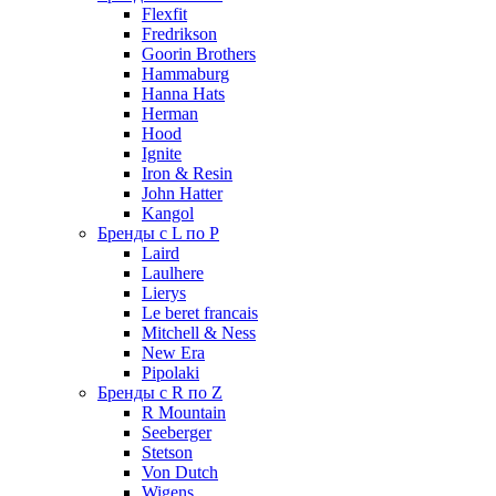
Flexfit
Fredrikson
Goorin Brothers
Hammaburg
Hanna Hats
Herman
Hood
Ignite
Iron & Resin
John Hatter
Kangol
Бренды с L по P
Laird
Laulhere
Lierys
Le beret francais
Mitchell & Ness
New Era
Pipolaki
Бренды с R по Z
R Mountain
Seeberger
Stetson
Von Dutch
Wigens