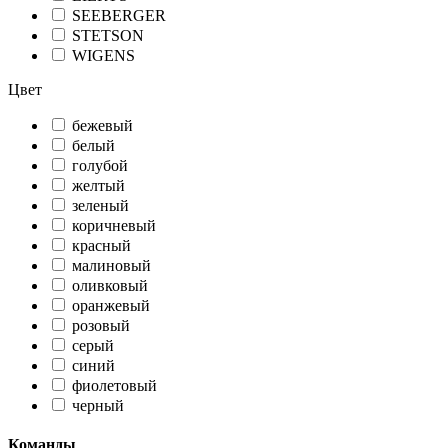
SEEBERGER
STETSON
WIGENS
Цвет
бежевый
белый
голубой
желтый
зеленый
коричневый
красный
малиновый
оливковый
оранжевый
розовый
серый
синий
фиолетовый
черный
Команды