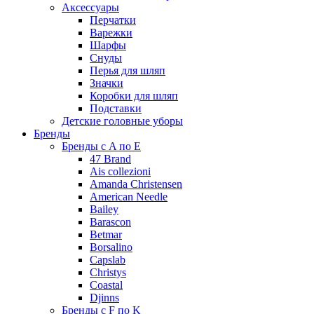
Аксессуары
Перчатки
Варежки
Шарфы
Снуды
Перья для шляп
Значки
Коробки для шляп
Подставки
Детские головные уборы
Бренды
Бренды с A по E
47 Brand
Ais collezioni
Amanda Christensen
American Needle
Bailey
Barascon
Betmar
Borsalino
Capslab
Christys
Coastal
Djinns
Бренды с F по K