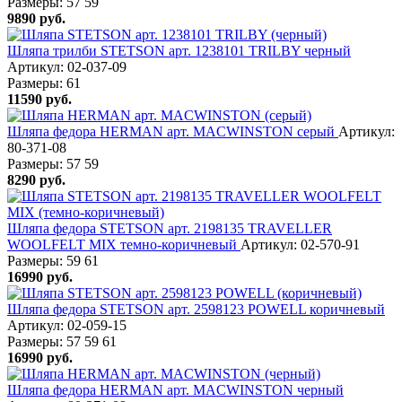
Размеры:
57
59
9890
руб.
Шляпа трилби STETSON арт. 1238101 TRILBY черный
Артикул: 02-037-09
Размеры:
61
11590
руб.
Шляпа федора HERMAN арт. MACWINSTON серый
Артикул:
80-371-08
Размеры:
57
59
8290
руб.
Шляпа федора STETSON арт. 2198135 TRAVELLER
WOOLFELT MIX темно-коричневый
Артикул: 02-570-91
Размеры:
59
61
16990
руб.
Шляпа федора STETSON арт. 2598123 POWELL коричневый
Артикул: 02-059-15
Размеры:
57
59
61
16990
руб.
Шляпа федора HERMAN арт. MACWINSTON черный