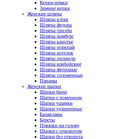
Кепки немки
Зимние кепки
Женские шляпы
Шляпы клош
Шляпы федора
Шляпы трилби
Шляпы хомбург
Шляпы канотье
Шляпы поркпай
Шляпы котелок
Шляпы цилиндр
Шляпы ковбойские
Шляпы фетровые
Шляпы соломенные
Панамы
Женские шапки
Шапки бини
Шапки с помпоном
Шапки ушанки
Шапки удлиненные
Балаклавы
Береты
Повязки на голову
Шапки с отворотом
Шапки без отворота