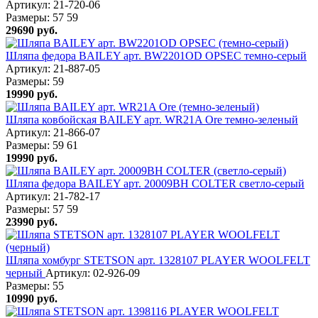
Артикул: 21-720-06
Размеры:
57
59
29690
руб.
Шляпа федора BAILEY арт. BW2201OD OPSEC темно-серый
Артикул: 21-887-05
Размеры:
59
19990
руб.
Шляпа ковбойская BAILEY арт. WR21A Ore темно-зеленый
Артикул: 21-866-07
Размеры:
59
61
19990
руб.
Шляпа федора BAILEY арт. 20009BH COLTER светло-серый
Артикул: 21-782-17
Размеры:
57
59
23990
руб.
Шляпа хомбург STETSON арт. 1328107 PLAYER WOOLFELT
черный
Артикул: 02-926-09
Размеры:
55
10990
руб.