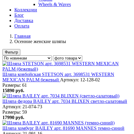
Wheels & Waves
Коллекции
Блог
Доставка
Оплата
Главная
Осенние женские шляпы
Фильтр
Шляпа ковбойская STETSON арт. 3698531 WESTERN
MEXICAN PALM бежевый
Артикул: 12-128-02
Размеры:
61
15890
руб.
Шляпа федора BAILEY арт. 7034 BLIXEN светло-салатовый
Артикул: 21-074-73
Размеры:
59
17990
руб.
Шляпа хомбург BAILEY арт. 81690 MANNES темно-синий
Артикул: 21-091-16