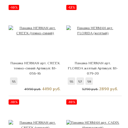
-10%
-12%
Панама HERMAN арт. CREEK
Панама HERMAN арт.
темно-синий
Артикул: 81-
FLORIDA желтый
Артикул: 81-
036-16
079-20
55
55
57
59
4490
руб.
2890
руб.
4990 руб.
3290 руб.
-10%
-10%