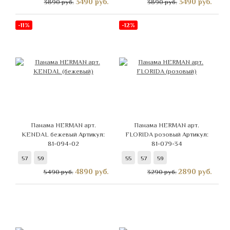
3490
руб.
3490
руб.
3890 руб.
3890 руб.
-11%
-12%
Панама HERMAN арт.
Панама HERMAN арт.
KENDAL бежевый
Артикул:
FLORIDA розовый
Артикул:
81-094-02
81-079-34
57
59
55
57
59
4890
руб.
2890
руб.
5490 руб.
3290 руб.