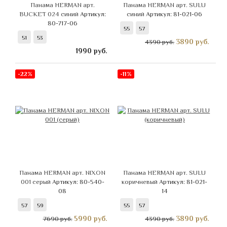
Панама HERMAN арт.
Панама HERMAN арт. SULU
BUCKET 024 синий
Артикул:
синий
Артикул: 81-021-06
80-717-06
55
57
51
53
3890
руб.
4390 руб.
1990
руб.
-22%
-11%
Панама HERMAN арт. NIXON
Панама HERMAN арт. SULU
001 серый
Артикул: 80-540-
коричневый
Артикул: 81-021-
08
14
57
59
55
57
5990
руб.
3890
руб.
7690 руб.
4390 руб.