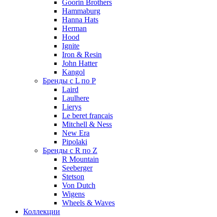
Goorin Brothers
Hammaburg
Hanna Hats
Herman
Hood
Ignite
Iron & Resin
John Hatter
Kangol
Бренды с L по P
Laird
Laulhere
Lierys
Le beret francais
Mitchell & Ness
New Era
Pipolaki
Бренды с R по Z
R Mountain
Seeberger
Stetson
Von Dutch
Wigens
Wheels & Waves
Коллекции