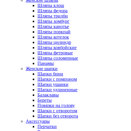
Женские шляпы
Шляпы клош
Шляпы федора
Шляпы трилби
Шляпы хомбург
Шляпы канотье
Шляпы поркпай
Шляпы котелок
Шляпы цилиндр
Шляпы ковбойские
Шляпы фетровые
Шляпы соломенные
Панамы
Женские шапки
Шапки бини
Шапки с помпоном
Шапки ушанки
Шапки удлиненные
Балаклавы
Береты
Повязки на голову
Шапки с отворотом
Шапки без отворота
Аксессуары
Перчатки