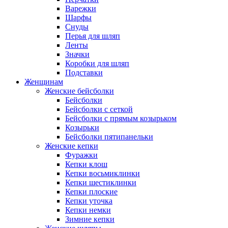
Варежки
Шарфы
Снуды
Перья для шляп
Ленты
Значки
Коробки для шляп
Подставки
Женщинам
Женские бейсболки
Бейсболки
Бейсболки с сеткой
Бейсболки с прямым козырьком
Козырьки
Бейсболки пятипанельки
Женские кепки
Фуражки
Кепки клош
Кепки восьмиклинки
Кепки шестиклинки
Кепки плоские
Кепки уточка
Кепки немки
Зимние кепки