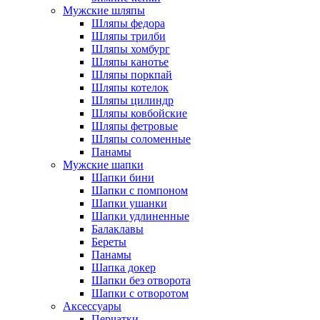
Мужские шляпы
Шляпы федора
Шляпы трилби
Шляпы хомбург
Шляпы канотье
Шляпы поркпай
Шляпы котелок
Шляпы цилиндр
Шляпы ковбойские
Шляпы фетровые
Шляпы соломенные
Панамы
Мужские шапки
Шапки бини
Шапки с помпоном
Шапки ушанки
Шапки удлиненные
Балаклавы
Береты
Панамы
Шапка докер
Шапки без отворота
Шапки с отворотом
Аксессуары
Перчатки