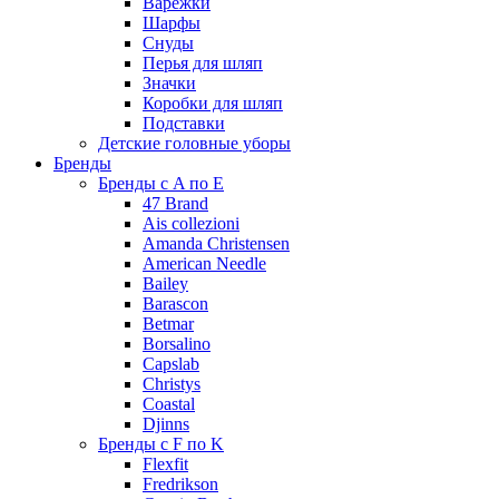
Варежки
Шарфы
Снуды
Перья для шляп
Значки
Коробки для шляп
Подставки
Детские головные уборы
Бренды
Бренды с A по E
47 Brand
Ais collezioni
Amanda Christensen
American Needle
Bailey
Barascon
Betmar
Borsalino
Capslab
Christys
Coastal
Djinns
Бренды с F по K
Flexfit
Fredrikson