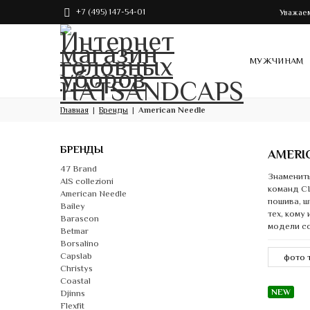
+7 (495) 147-54-01
Уважаем
МУЖЧИНАМ
Главная
Бренды
American Needle
БРЕНДЫ
AMERI
47 Brand
Знамениты
AIS collezioni
команд СШ
American Needle
пошива, ш
Bailey
тех, кому
Barascon
модели со
Betmar
Borsalino
Capslab
Christys
Coastal
NEW
Djinns
Flexfit