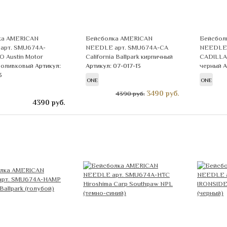
ка AMERICAN
Бейсболка AMERICAN
Бейсбол
арт. SMU674A-
NEEDLE арт. SMU674A-CA
NEEDLE 
 Austin Motor
California Ballpark кирпичный
CADILLAC
 оливковый
Артикул:
Артикул: 07-017-13
черный
А
3
ONE
ONE
3490
руб.
4390 руб.
4390
руб.