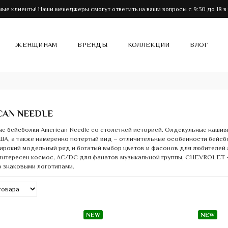
ые клиенты! Наши менеджеры смогут ответить на ваши вопросы с 9:30 до 18 в
ЖЕНЩИНАМ
БРЕНДЫ
КОЛЛЕКЦИИ
БЛОГ
CAN NEEDLE
е бейсболки American Needle со столетней историей. Олдскульные нашив
А, а также намеренно потертый вид – отличительные особенности бейсбо
ирокий модельный ряд и богатый выбор цветов и фасонов для любителей
 интересен космос, AC/DC для фанатов музыкальной группы, CHEVROLET –
 знаковыми логотипами.
NEW
NEW