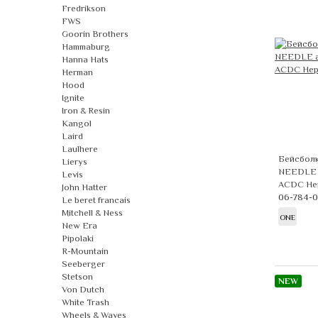
Fredrikson
FWS
Goorin Brothers
Hammaburg
Hanna Hats
Herman
Hood
Ignite
Iron & Resin
Kangol
Laird
Laulhere
Бейсбол
Lierys
NEEDLE 
Levis
ACDC He
John Hatter
06-784-
Le beret francais
Mitchell & Ness
ONE
New Era
Pipolaki
R-Mountain
Seeberger
Stetson
NEW
Von Dutch
White Trash
Wheels & Waves