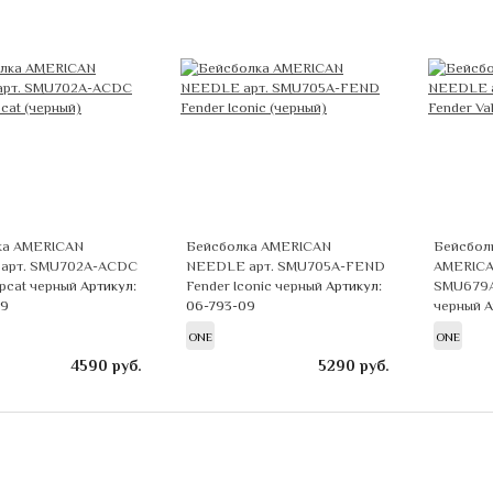
ка AMERICAN
Бейсболка AMERICAN
Бейсболк
арт. SMU702A-ACDC
NEEDLE арт. SMU705A-FEND
AMERICA
pcat черный
Артикул:
Fender Iconic черный
Артикул:
SMU679A
09
06-793-09
черный
А
ONE
ONE
4590
руб.
5290
руб.