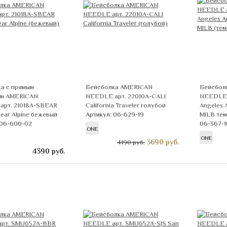
а с прямым
Бейсболка AMERICAN
Бейсбол
ом AMERICAN
NEEDLE арт. 22010A-CALI
NEEDLE 
арт. 21018A-SBEAR
California Traveler голубой
Angeles 
ear Alpine бежевый
Артикул: 06-629-19
MILB те
 06-600-02
06-367-1
ONE
ONE
3690
руб.
4190 руб.
4390
руб.