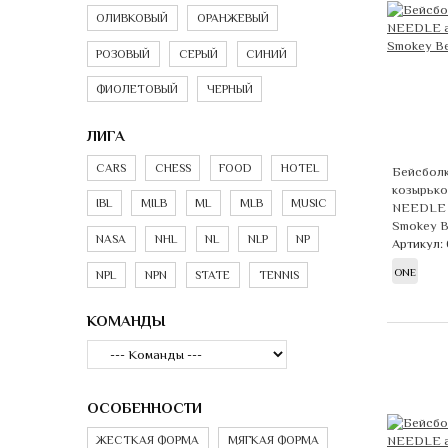
ОЛИВКОВЫЙ
ОРАНЖЕВЫЙ
РОЗОВЫЙ
СЕРЫЙ
СИНИЙ
ФИОЛЕТОВЫЙ
ЧЕРНЫЙ
ЛИГА
CARS
CHESS
FOOD
HOTEL
Бейсболк
козырьк
IBL
MILB
ML
MLB
MUSIC
NEEDLE 
Smokey B
NASA
NHL
NL
NLP
NP
Артикул:
ONE
NPL
NPN
STATE
TENNIS
КОМАНДЫ
ОСОБЕННОСТИ
ЖЕСТКАЯ ФОРМА
МЯГКАЯ ФОРМА