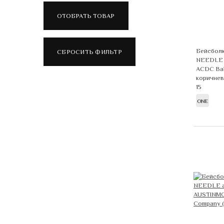
Бейсбол
NEEDLE 
ACDC Bal
коричне
15
ONE