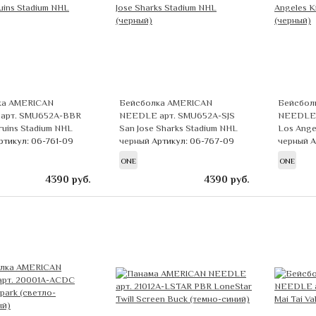
ка AMERICAN
Бейсболка AMERICAN
Бейсбол
арт. SMU652A-BBR
NEEDLE арт. SMU652A-SJS
NEEDLE 
ruins Stadium NHL
San Jose Sharks Stadium NHL
Los Ange
ртикул: 06-761-09
черный
Артикул: 06-767-09
черный
А
ONE
ONE
4390
руб.
4390
руб.