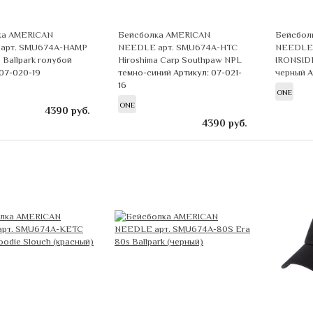
ка AMERICAN
Бейсболка AMERICAN
Бейсбол
арт. SMU674A-HAMP
NEEDLE арт. SMU674A-HTC
NEEDLE 
 Ballpark голубой
Hiroshima Carp Southpaw NPL
IRONSIDE
 07-020-19
темно-синий
Артикул: 07-021-
черный
А
16
ONE
ONE
4390
руб.
4390
руб.