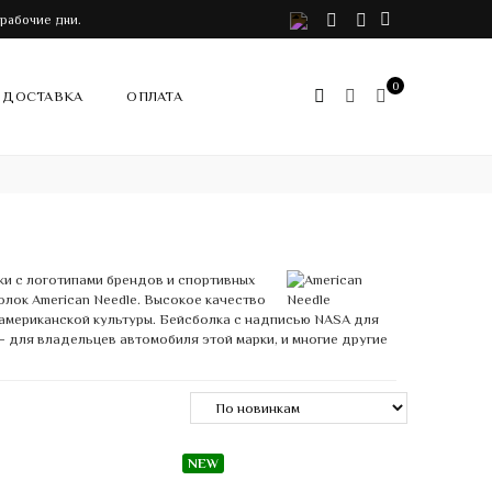
VK
Telegram
Instagram
 рабочие дни.
0
ДОСТАВКА
ОПЛАТА
ки с логотипами брендов и спортивных
лок American Needle. Высокое качество
 американской культуры. Бейсболка с надписью NASA для
 для владельцев автомобиля этой марки, и многие другие
NEW