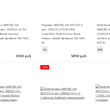
ка AMERICAN
Панама AMERICAN NEEDLE
Бейсболк
арт. 20001A-ACDC
арт. 21012A-LSTAR PBR
AMERICA
lpark светло-
LoneStar Twill Screen Buck
23009A-M
вый
Артикул: 06-503-
темно-синий
Артикул: 06-585-
Archive 
16
921-15
56
ONE
4390
руб.
3890
руб.
-21%