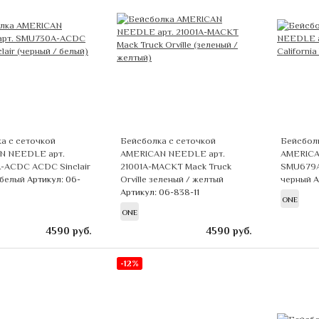
а с сеточкой
Бейсболка с сеточкой
Бейсболк
N NEEDLE арт.
AMERICAN NEEDLE арт.
AMERICA
-ACDC ACDC Sinclair
21001A-MACKT Mack Truck
SMU679A-
 белый
Артикул: 06-
Orville зеленый / желтый
черный
А
Артикул: 06-838-11
ONE
ONE
4590
руб.
4590
руб.
-12%