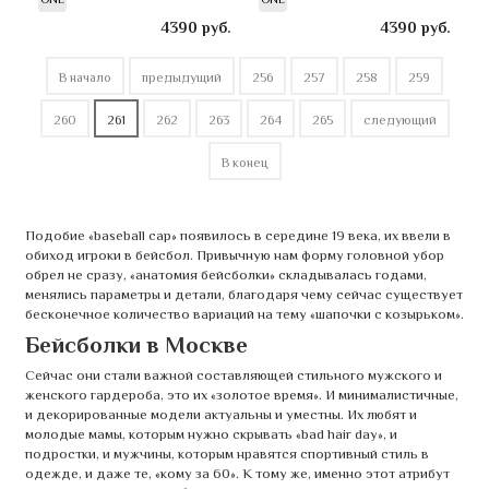
4390
руб.
4390
руб.
В начало
предыдущий
256
257
258
259
260
261
262
263
264
265
следующий
В конец
Подобие «baseball cap» появилось в середине 19 века, их ввели в
обиход игроки в бейсбол. Привычную нам форму головной убор
обрел не сразу, «анатомия бейсболки» складывалась годами,
менялись параметры и детали, благодаря чему сейчас существует
бесконечное количество вариаций на тему «шапочки с козырьком».
Бейсболки в Москве
Сейчас они стали важной составляющей стильного мужского и
женского гардероба, это их «золотое время». И минималистичные,
и декорированные модели актуальны и уместны. Их любят и
молодые мамы, которым нужно скрывать «bad hair day», и
подростки, и мужчины, которым нравятся спортивный стиль в
одежде, и даже те, «кому за 60». К тому же, именно этот атрибут