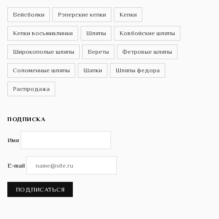
Бейсболки
Рэперские кепки
Кепки
Кепки восьмиклинки
Шляпы
Ковбойские шляпы
Широкополые шляпы
Береты
Фетровые шляпы
Соломенные шляпы
Шапки
Шляпы федора
Распродажа
ПОДПИСКА
Имя
E-mail
ПОДПИСАТЬСЯ