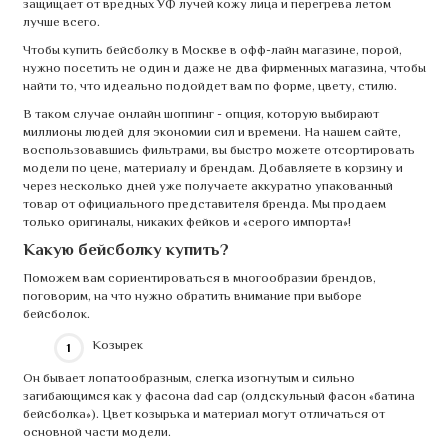
защищает от вредных УФ лучей кожу лица и перегрева летом
лучше всего.
Чтобы купить бейсболку в Москве в офф-лайн магазине, порой,
нужно посетить не один и даже не два фирменных магазина, чтобы
найти то, что идеально подойдет вам по форме, цвету, стилю.
В таком случае онлайн шоппинг - опция, которую выбирают
миллионы людей для экономии сил и времени. На нашем сайте,
воспользовавшись фильтрами, вы быстро можете отсортировать
модели по цене, материалу и брендам. Добавляете в корзину и
через несколько дней уже получаете аккуратно упакованный
товар от официального представителя бренда. Мы продаем
только оригиналы, никаких фейков и «серого импорта»!
Какую бейсболку купить?
Поможем вам сориентироваться в многообразии брендов,
поговорим, на что нужно обратить внимание при выборе
бейсболок.
Козырек
Он бывает лопатообразным, слегка изогнутым и сильно
загибающимся как у фасона dad cap (олдскульный фасон «батина
бейсболка»). Цвет козырька и материал могут отличаться от
основной части модели.