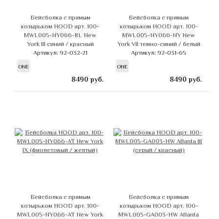
Бейсболка с прямым
Бейсболка с прямым
козырьком HOOD арт. 100-
козырьком HOOD арт. 100-
MWL005-NY066-RL New
MWL005-NY066-NY New
York III синий / красный
York VII темно-синий / белый
Артикул: 92-032-21
Артикул: 92-031-65
ONE
ONE
8490
руб.
8490
руб.
Бейсболка с прямым
Бейсболка с прямым
козырьком HOOD арт. 100-
козырьком HOOD арт. 100-
MWL005-NY066-AT New York
MWL005-GA003-HW Atlanta