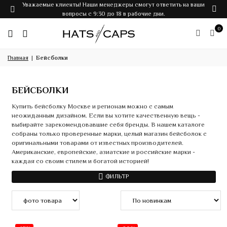
Уважаемые клиенты! Наши менеджеры смогут ответить на ваши
вопросы с 9:30 до 18 в рабочие дни.
0
Главная
Бейсболки
БЕЙСБОЛКИ
Купить бейсболку Москве и регионам можно с самым
неожиданным дизайном. Если вы хотите качественную вещь -
выбирайте зарекомендовавшие себя бренды. В нашем каталоге
собраны только проверенные марки, целый магазин бейсболок с
оригинальными товарами от известных производителей.
Американские, европейские, азиатские и российские марки -
каждая со своим стилем и богатой историей!
ФИЛЬТР