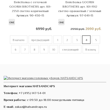
Бейсболка с сеточкой
Бейсболка GOORIN
GOORIN BROTHERS арт. 101-
BROTHERS арт. 101-1912
2350 светло-коричневый
светло-оранжевый / зеленый
Артикул: 90-430-13
Артикул: 97-041-13
ONE
ONE
6990
руб.
2690
руб.
2990 руб.
В начало
предыдущий
1
2
3
4
5
6
7
8
9
10
следующий
В конец
Интернет магазин HATSANDCAPS
Телефон:
+7 (495) 147-54-01
Время работы:
с 09:30 до 18:00 понедельник-пятница
E-mail.
zakaz@hatsandcaps.ru