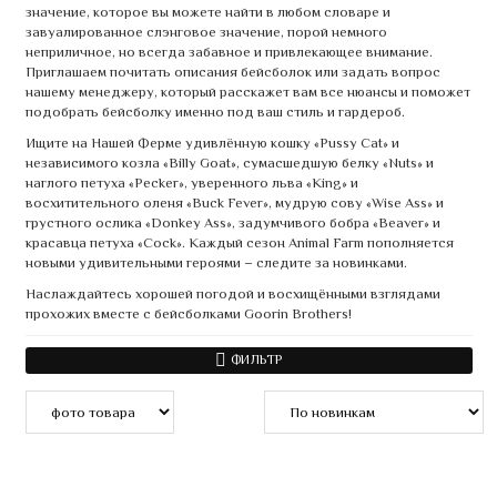
значение, которое вы можете найти в любом словаре и
завуалированное слэнговое значение, порой немного
неприличное, но всегда забавное и привлекающее внимание.
Приглашаем почитать описания бейсболок или задать вопрос
нашему менеджеру, который расскажет вам все нюансы и поможет
подобрать бейсболку именно под ваш стиль и гардероб.
Ищите на Нашей Ферме удивлённую кошку «Pussy Cat» и
независимого козла «Billy Goat», сумасшедшую белку «Nuts» и
наглого петуха «Pecker», уверенного льва «King» и
восхитительного оленя «Buck Fever», мудрую сову «Wise Ass» и
грустного ослика «Donkey Ass», задумчивого бобра «Beaver» и
красавца петуха «Cock». Каждый сезон Animal Farm пополняется
новыми удивительными героями – следите за новинками.
Наслаждайтесь хорошей погодой и восхищёнными взглядами
прохожих вместе с бейсболками Goorin Brothers!
ФИЛЬТР