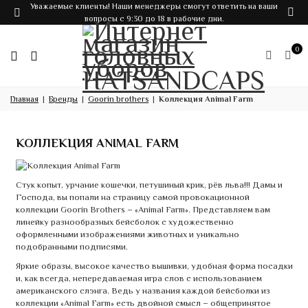
Уважаемые клиенты! Наши менеджеры смогут ответить на ваши
вопросы с 9:30 до 18 в рабочие дни.
0
Главная
Бренды
Goorin brothers
Коллекция Animal Farm
КОЛЛЕКЦИЯ ANIMAL FARM
Стук копыт, урчание кошечки, петушиный крик, рёв льва!!! Дамы и
Господа, вы попали на страницу самой провокационной
коллекции Goorin Brothers – «Animal Farm». Представляем вам
линейку разнообразных бейсболок с художественно
оформленными изображениями животных и уникально
подобранными подписями.
Яркие образы, высокое качество вышивки, удобная форма посадки
и, как всегда, непередаваемая игра слов с использованием
американского слэнга. Ведь у названия каждой бейсболки из
коллекции «Animal Farm» есть двойной смысл – общепринятое