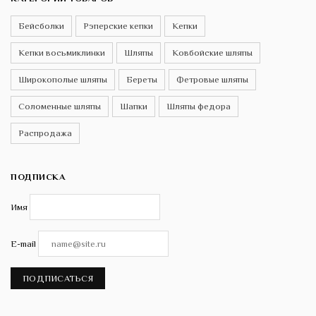
Бейсболки
Рэперские кепки
Кепки
Кепки восьмиклинки
Шляпы
Ковбойские шляпы
Широкополые шляпы
Береты
Фетровые шляпы
Соломенные шляпы
Шапки
Шляпы федора
Распродажа
ПОДПИСКА
Имя
E-mail
ПОДПИСАТЬСЯ