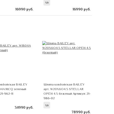
59
16990
руб.
16990
руб.
овбойская BAILEY
Шляпа ковбойская BAILEY
804A MCQ зеленый
арт. W20X6O4.5 STELLAR
21-962-11
OPEN 4.5 бежевый
Артикул: 21-
986-02
59
34990
руб.
78990
руб.