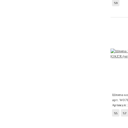
59
Шляпа ко
арт. W07
Артикул: 
55
57