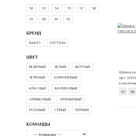
50
52
54
55
57
58
59
60
61
63
БРЕНД
BAILEY
STETSON
ЦВЕТ
БЕЖЕВЫЙ
БЕЛЫЙ
ЖЕЛТЫЙ
Шляпа ко
арт. W05
ЗЕЛЕНЫЙ
КОРИЧНЕВЫЙ
коньячн
КРАСНЫЙ
МАЛИНОВЫЙ
57
59
ОЛИВКОВЫЙ
ОРАНЖЕВЫЙ
РОЗОВЫЙ
СЕРЫЙ
ЧЕРНЫЙ
КОМАНДЫ