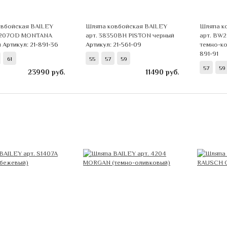
вбойская BAILEY
Шляпа ковбойская BAILEY
Шляпа к
2207OD MONTANA
арт. 38350BH PISTON черный
арт. BW
й
Артикул: 21-891-36
Артикул: 21-561-09
темно-к
891-91
61
55
57
59
57
59
23990
руб.
11490
руб.