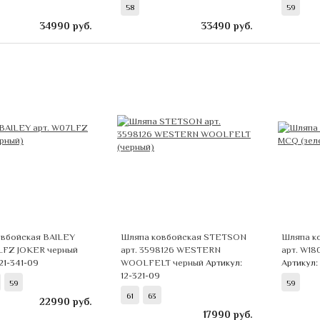
58
59
34990
руб.
33490
руб.
вбойская BAILEY
Шляпа ковбойская STETSON
Шляпа к
LFZ JOKER черный
арт. 3598126 WESTERN
арт. W1
21-341-09
WOOLFELT черный
Артикул:
Артикул: 
12-321-09
59
59
61
63
22990
руб.
17990
руб.