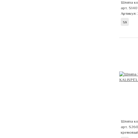
Шляпа ко
арт. S14
Артикул:
59
Шляпа ко
арт. S26
кремовы