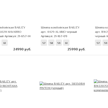
вбойская BAILEY
Шляпа ковбойская BAILEY
Шляпа к
0602H NAVARRO
арт. 4429 ALAMO черный
арт. BW
вый
Артикул: 21-657-14
Артикул: 21-167-09
черный
А
61
57
58
59
61
57
59
24990
руб.
25990
руб.