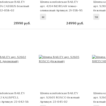
вбойская BAILEY
Шляпа ковбойская BAILEY
Шляпа к
07A CASSIUS бежевый
арт. 4204 MORGAN темно-
арт. S2
 22-038-02
оливковый
Артикул: 21-338-93
бежевы
61
59
21990
руб.
24990
руб.
вбойская BAILEY
Шляпа ковбойская BAILEY
Шляпа к
02 KALISPELL
арт. S2603 ROSCO бежевый
арт. S2
й
Артикул: 22-042-36
Артикул: 22-043-02
бежевы