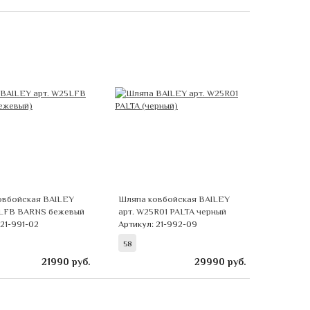
овбойская BAILEY
Шляпа ковбойская BAILEY
5LFB BARNS бежевый
арт. W25R01 PALTA черный
 21-991-02
Артикул: 21-992-09
58
21990
руб.
29990
руб.