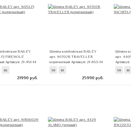
вбойская BAILEY
Шляпа ковбойская BAILEY
Шляпа к
LFJ FIREHOLE
арт. W1702B TRAVELLER
арт. 440
вый
Артикул: 21-451-14
коричневый
Артикул: 21-653-14
Артикул:
63
59
61
59
61
21990
руб.
25990
руб.