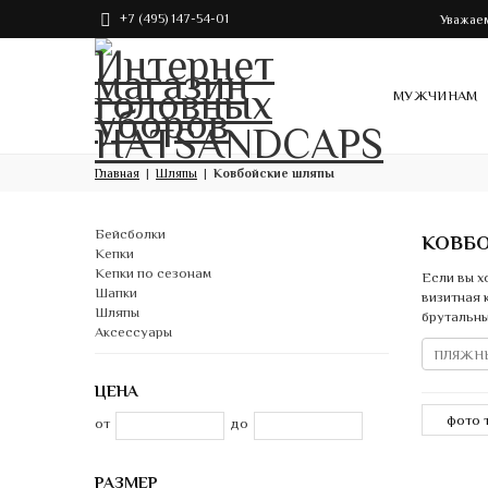
+7 (495) 147-54-01
Уважаем
МУЖЧИНАМ
Главная
Шляпы
Ковбойские шляпы
Бейсболки
КОВБ
Кепки
Кепки по сезонам
Если вы х
Шапки
визитная 
Шляпы
брутальны
Аксессуары
ПЛЯЖН
ЦЕНА
от
до
РАЗМЕР