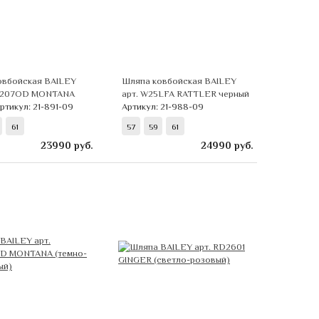
овбойская BAILEY
Шляпа ковбойская BAILEY
2207OD MONTANA
арт. W25LFA RATTLER черный
ртикул: 21-891-09
Артикул: 21-988-09
61
57
59
61
23990
руб.
24990
руб.