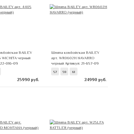
овбойская BAILEY
Шляпа ковбойская BAILEY
5 WICHITA черный
арт. WR0602H NAVARRO
 22-016-09
черный
Артикул: 21-657-09
57
59
61
25990
руб.
24990
руб.