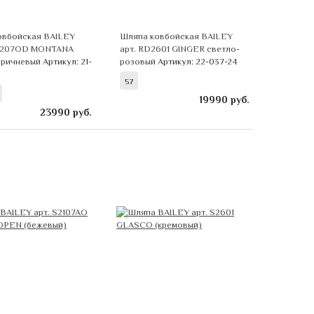
овбойская BAILEY
Шляпа ковбойская BAILEY
2207OD MONTANA
арт. RD2601 GINGER светло-
оричневый
Артикул: 21-
розовый
Артикул: 22-037-24
57
19990
руб.
23990
руб.