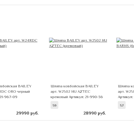
вбойская BAILEY
Шляпа ковбойская BAILEY
Шляпа к
4RDC ORO черный
арт. W2502 NU AZTEC
арт. W2
 21-967-09
кремовый
Артикул: 21-990-36
Артикул:
59
57
29990
руб.
28990
руб.