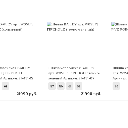
вбойская BAILEY
Шляпа ковбойская BAILEY
Шляпа к
LFJ FIREHOLE
арт. W05LFJ FIREHOLE темно-
арт. W25
ый
Артикул: 21-451-15
зеленый
Артикул: 21-451-07
Артикул:
61
57
59
61
63
59
21990
руб.
21990
руб.