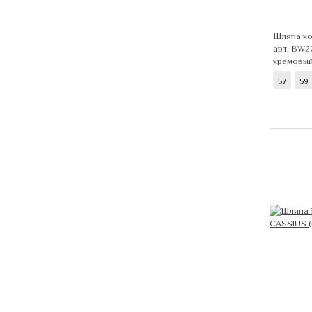
Шляпа ко
арт. BW
кремовы
57
59