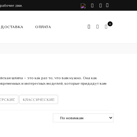
VK
Telegram
Instagram
 рабочие дни.
0
ДОСТАВКА
ОПЛАТА
ская шляпа – это как раз то, что вам нужно. Она как
овременных и интересных моделей, которые придадут вам
ЕРСКИЕ
КЛАССИЧЕСКИЕ