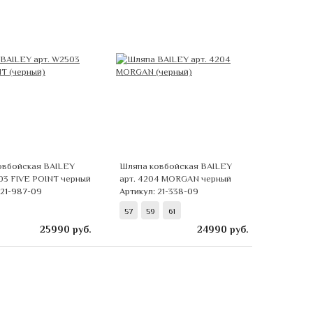
овбойская BAILEY
Шляпа ковбойская BAILEY
03 FIVE POINT черный
арт. 4204 MORGAN черный
 21-987-09
Артикул: 21-338-09
57
59
61
25990
руб.
24990
руб.