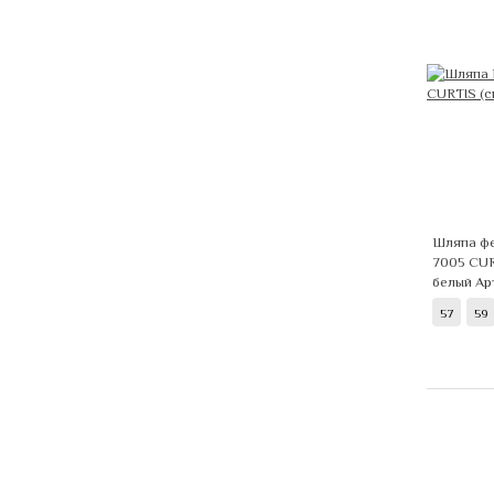
Шляпа фе
7005 CUR
белый
Ар
57
59