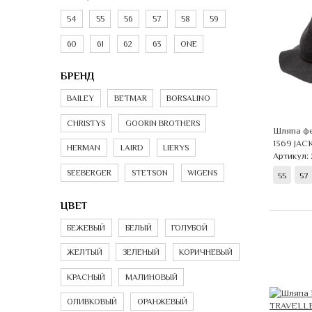
54
55
56
57
58
59
60
61
62
63
ONE
БРЕНД
BAILEY
BETMAR
BORSALINO
CHRISTYS
GOORIN BROTHERS
Шляпа фе
1369 JAC
HERMAN
LAIRD
LIERYS
Артикул:
SEEBERGER
STETSON
WIGENS
55
57
ЦВЕТ
БЕЖЕВЫЙ
БЕЛЫЙ
ГОЛУБОЙ
ЖЕЛТЫЙ
ЗЕЛЕНЫЙ
КОРИЧНЕВЫЙ
КРАСНЫЙ
МАЛИНОВЫЙ
ОЛИВКОВЫЙ
ОРАНЖЕВЫЙ