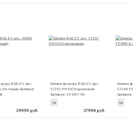
дора BAILEY арт.
Шляпа федора BAILEY арт.
Шляпа ф
SLAN серый
Артикул:
37235 PAYDEN кремовый
37240 F
08
Артикул: 22-007-36
Артикул:
59
59
29990
руб.
27990
руб.