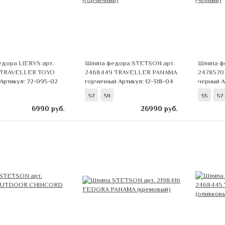
дора LIERYS арт.
Шляпа федора STETSON арт.
Шляпа ф
 TRAVELLER TOYO
2468449 TRAVELLER PANAMA
2478570
Артикул: 72-095-02
горчичный
Артикул: 12-318-04
черный
А
57
59
55
57
6990
руб.
26990
руб.