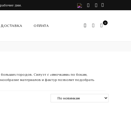
VK
Telegram
Instagram
 рабочие дни.
0
ДОСТАВКА
ОПЛАТА
больших городов. Силуэт с «ямочками» по бокам,
азнообразие материалов и фактур позволит подобрать