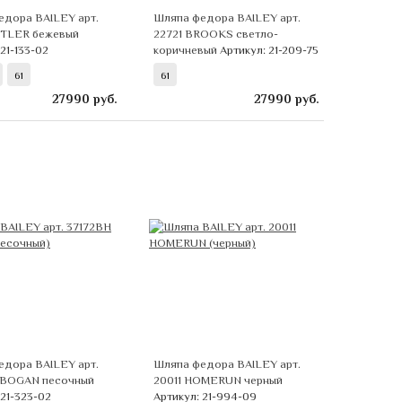
едора BAILEY арт.
Шляпа федора BAILEY арт.
UTLER бежевый
22721 BROOKS светло-
21-133-02
коричневый
Артикул: 21-209-75
61
61
27990
руб.
27990
руб.
едора BAILEY арт.
Шляпа федора BAILEY арт.
 BOGAN песочный
20011 HOMERUN черный
 21-323-02
Артикул: 21-994-09