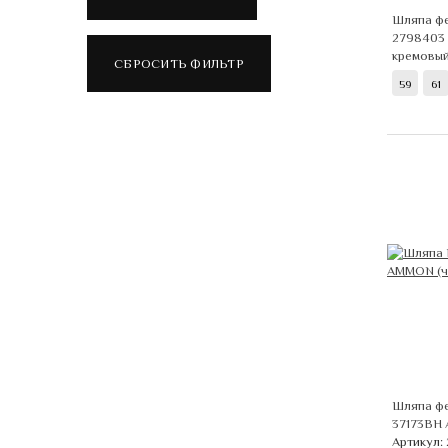
Шляпа ф
2798403
кремовы
59
61
Шляпа фе
37173BH
Артикул: