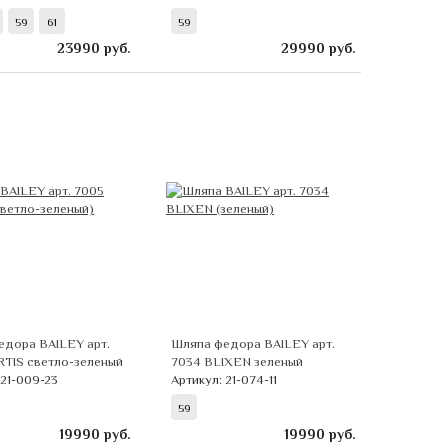
59
61
59
23990
руб.
29990
руб.
едора BAILEY арт.
Шляпа федора BAILEY арт.
RTIS светло-зеленый
7034 BLIXEN зеленый
 21-009-23
Артикул: 21-074-11
59
19990
руб.
19990
руб.