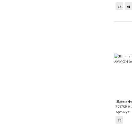
57
61
Шляпа фе
37173BH
Артикул:
59