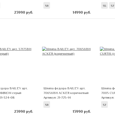
59
55
57
23990
руб.
14990
руб.
дора BAILEY арт.
Шляпа федора BAILEY арт.
Шляпа ф
 AMMON серый
70656BH ACKER коричневый
7005 CU
 21-324-08
Артикул: 21-725-14
Артикул:
59
57
23990
руб.
13990
руб.