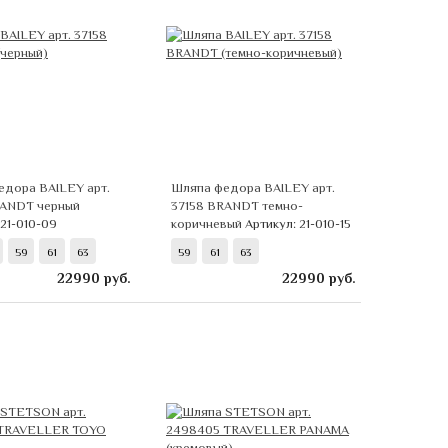
едора BAILEY арт.
Шляпа федора BAILEY арт.
RANDT черный
37158 BRANDT темно-
 21-010-09
коричневый
Артикул: 21-010-15
59
61
63
59
61
63
22990
руб.
22990
руб.