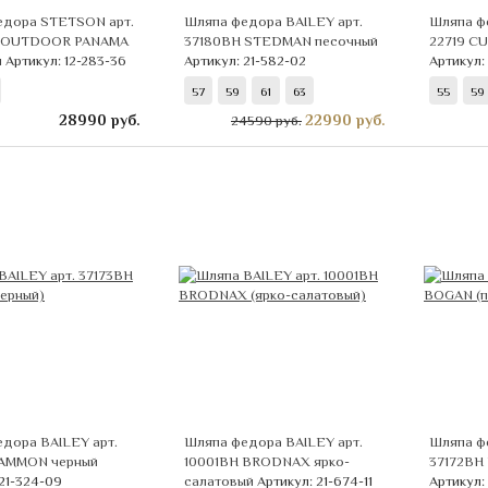
едора STETSON арт.
Шляпа федора BAILEY арт.
Шляпа ф
 OUTDOOR PANAMA
37180BH STEDMAN песочный
22719 C
й
Артикул: 12-283-36
Артикул: 21-582-02
Артикул: 
57
59
61
63
55
59
28990
руб.
22990
руб.
24590 руб.
дора BAILEY арт.
Шляпа федора BAILEY арт.
Шляпа ф
 AMMON черный
10001BH BRODNAX ярко-
37172BH
 21-324-09
салатовый
Артикул: 21-674-11
Артикул: