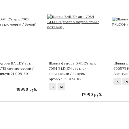
дора BAILEY арт.
Шляпа федора BAILEY арт.
Шляпа ф
TIS светло-серый /
7034 BLIXEN светло-
70657BH
тикул: 21-009-50
коричневый / бежевый
Артикул:
Артикул: 21-074-63
55
59
59
61
19990
руб.
17990
руб.