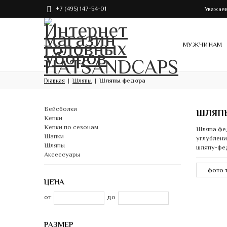
+7 (495) 147-54-01
Уважаем
МУЖЧИНАМ
Главная
Шляпы
Шляпы федора
Бейсболки
ШЛЯП
Кепки
Кепки по сезонам
Шляпа фед
Шапки
углублени
Шляпы
шляпу-фед
Аксессуары
ЦЕНА
от
до
РАЗМЕР