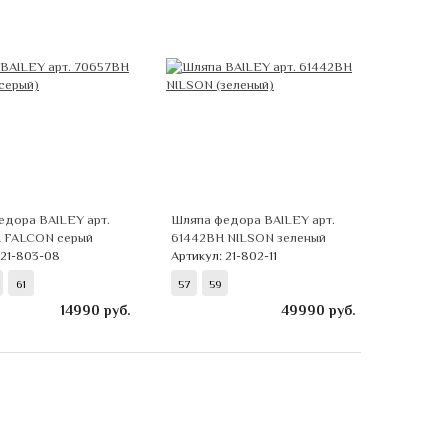
едора BAILEY арт.
Шляпа федора BAILEY арт.
 FALCON серый
61442BH NILSON зеленый
 21-803-08
Артикул: 21-802-11
61
57
59
14990
руб.
49990
руб.