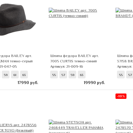
дора BAILEY арт.
Шляпа федора BAILEY арт.
Шляпа ф
KMAN темно-серый
7005 CURTIS темно-синий
37158 B
 21-047-05
Артикул: 21-009-16
Артикул:
59
61
63
55
57
59
63
55
57
17990
руб.
19990
руб.
-10%