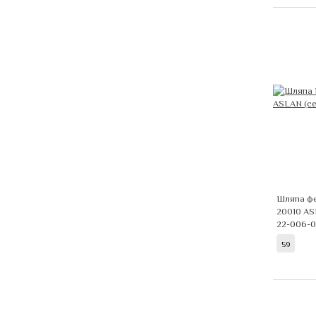
Шляпа фе
20010 A
22-006-
59