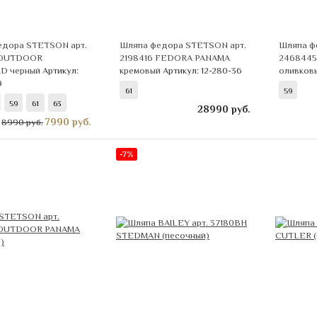
едора STETSON арт.
Шляпа федора STETSON арт.
Шляпа ф
 OUTDOOR
2198416 FEDORA PANAMA
2468445
D черный
Артикул:
кремовый
Артикул: 12-280-36
оливков
9
61
59
59
61
63
28990
руб.
7990
руб.
8990 руб.
-7%