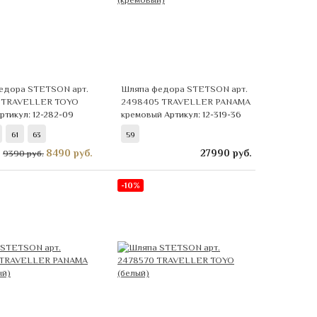
едора STETSON арт.
Шляпа федора STETSON арт.
 TRAVELLER TOYO
2498405 TRAVELLER PANAMA
ртикул: 12-282-09
кремовый
Артикул: 12-319-36
61
63
59
8490
руб.
27990
руб.
9390 руб.
-10%