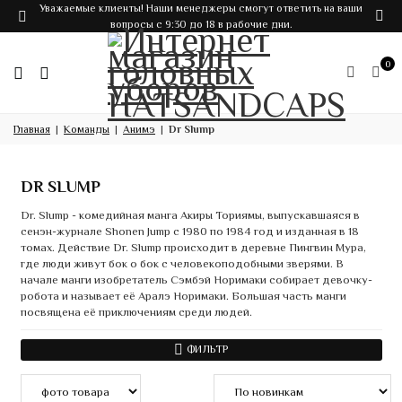
Уважаемые клиенты! Наши менеджеры смогут ответить на ваши
вопросы с 9:30 до 18 в рабочие дни.
0
Главная
Команды
Анимэ
Dr Slump
DR SLUMP
Dr. Slump - комедийная манга Акиры Ториямы, выпускавшаяся в
сенэн-журнале Shonen Jump с 1980 по 1984 год и изданная в 18
томах. Действие Dr. Slump происходит в деревне Пингвин Мура,
где люди живут бок о бок с человекоподобными зверями. В
начале манги изобретатель Сэмбэй Норимаки собирает девочку-
робота и называет её Аралэ Норимаки. Большая часть манги
посвящена её приключениям среди людей.
ФИЛЬТР