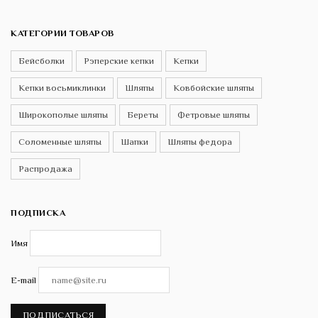
КАТЕГОРИИ ТОВАРОВ
Бейсболки
Рэперские кепки
Кепки
Кепки восьмиклинки
Шляпы
Ковбойские шляпы
Широкополые шляпы
Береты
Фетровые шляпы
Соломенные шляпы
Шапки
Шляпы федора
Распродажа
ПОДПИСКА
Имя
E-mail
ПОДПИСАТЬСЯ