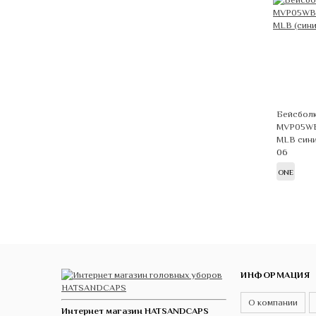
Бейсболк
MVP05WB
MLB син
06
ONE
ИНФОРМАЦИЯ
О компании
Интернет магазин HATSANDCAPS