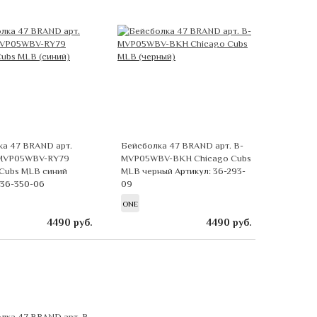
ка 47 BRAND арт.
Бейсболка 47 BRAND арт. B-
MVP05WBV-RY79
MVP05WBV-BKH Chicago Cubs
 Cubs MLB синий
MLB черный
Артикул: 36-293-
 36-350-06
09
ONE
4490
руб.
4490
руб.