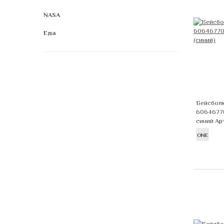
NASA
Еда
Бейсболк
6064677
синий
Ар
ONE