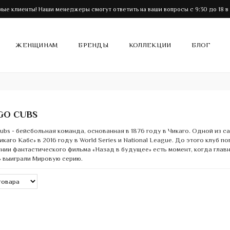
ые клиенты! Наши менеджеры смогут ответить на ваши вопросы с 9:30 до 18 в
ЖЕНЩИНАМ
БРЕНДЫ
КОЛЛЕКЦИИ
БЛОГ
GO CUBS
ubs - бейсбольная команда, основанная в 1876 году в Чикаго. Одной из
икаго Кабс» в 2016 году в World Series и National League. До этого клуб п
ии фантастического фильма «Назад в будущее» есть момент, когда главн
» выиграли Мировую серию.