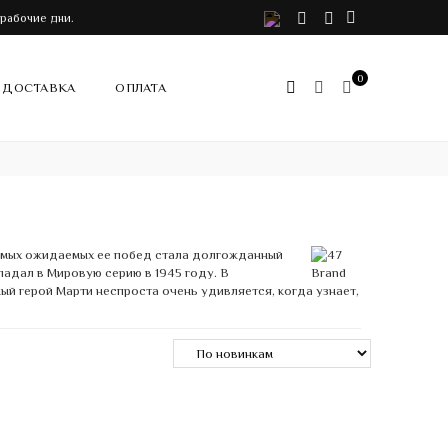
VK
Telegram
Instagram
 рабочие дни.
0
ДОСТАВКА
ОПЛАТА
 самых ожидаемых ее побед стала долгожданный
опадал в Мировую серию в 1945 году. В
ый герой Марти неспроста очень удивляется, когда узнает,