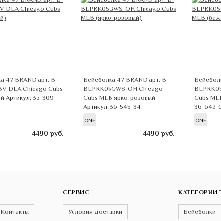
а 47 BRAND арт. B-
Бейсболка 47 BRAND арт. B-
Бейсболк
V-DLA Chicago Cubs
BLPRK05GWS-OH Chicago
BLPRK05
ий
Артикул: 36-309-
Cubs MLB ярко-розовый
Cubs ML
Артикул: 36-545-34
36-642-
ONE
ONE
4490
руб.
4490
руб.
СЕРВИС
КАТЕГОРИИ 
Контакты
Условия доставки
Бейсболки