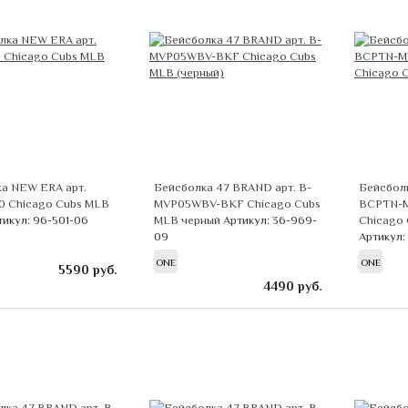
а NEW ERA арт.
Бейсболка 47 BRAND арт. B-
Бейсбол
0 Chicago Cubs MLB
MVP05WBV-BKF Chicago Cubs
BCPTN-
тикул: 96-501-06
MLB черный
Артикул: 36-969-
Chicago
09
Артикул:
ONE
ONE
5590
руб.
4490
руб.