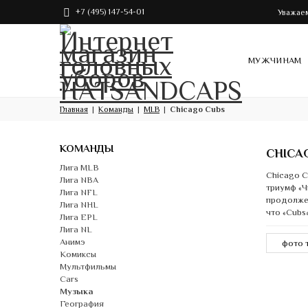
+7 (495) 147-54-01
Уважаем
МУЖЧИНАМ
Главная
Команды
MLB
Chicago Cubs
КОМАНДЫ
CHICA
Лига MLB
Chicago C
Лига NBA
триумф «Ч
Лига NFL
продолжен
Лига NHL
что «Cubs
Лига EPL
Лига NL
Анимэ
Комиксы
Мультфильмы
Cars
Музыка
География