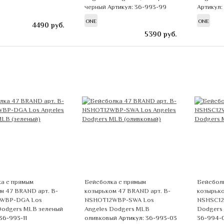
черный
Артикул: 36-993-99
Артикул:
ONE
ONE
4490
руб.
5390
руб.
а с прямым
Бейсболка с прямым
Бейсбол
м 47 BRAND арт. B-
козырьком 47 BRAND арт. B-
козырько
WBP-DGA Los
NSHOT12WBP-SWA Los
NSHSC12
Dodgers MLB зеленый
Angeles Dodgers MLB
Dodgers
36-993-11
оливковый
Артикул: 36-993-03
36-994-