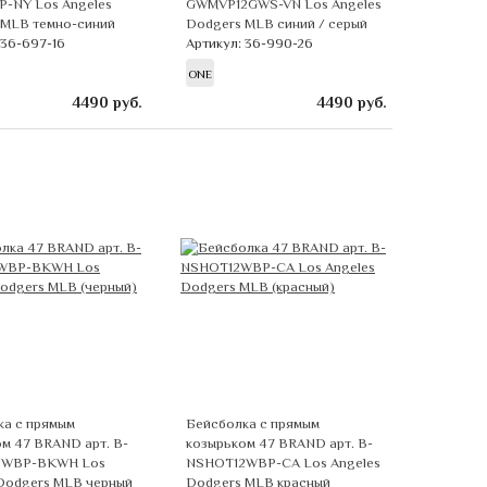
P-NY Los Angeles
GWMVP12GWS-VN Los Angeles
 MLB темно-синий
Dodgers MLB синий / серый
 36-697-16
Артикул: 36-990-26
ONE
4490
руб.
4490
руб.
ка с прямым
Бейсболка с прямым
м 47 BRAND арт. B-
козырьком 47 BRAND арт. B-
2WBP-BKWH Los
NSHOT12WBP-CA Los Angeles
 Dodgers MLB черный
Dodgers MLB красный