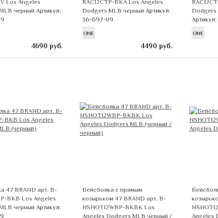
 Los Angeles
RAC12CTP-BKA Los Angeles
RAC12CT
 MLB черный
Артикул:
Dodgers MLB черный
Артикул:
Dodgers
09
36-697-09
Артикул:
ONE
ONE
4690
руб.
4490
руб.
а 47 BRAND арт. B-
Бейсболка с прямым
Бейсбол
P-BKB Los Angeles
козырьком 47 BRAND арт. B-
козырько
 MLB черный
Артикул:
NSHOT12WBP-BKBK Los
NSHOT1
09
Angeles Dodgers MLB черный /
Angeles