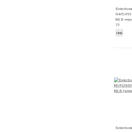
Бейсболк
11405493
MLB чер
72
ONE
Бейсболк