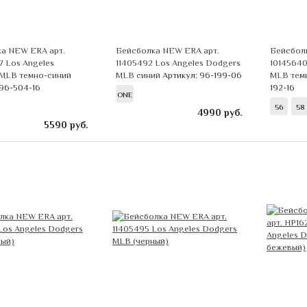
а NEW ERA арт.
Бейсболка NEW ERA арт.
Бейсбол
 Los Angeles
11405492 Los Angeles Dodgers
10145640
MLB темно-синий
MLB синий
Артикул: 96-199-06
MLB тем
 96-504-16
192-16
ONE
56
58
4990
руб.
5590
руб.