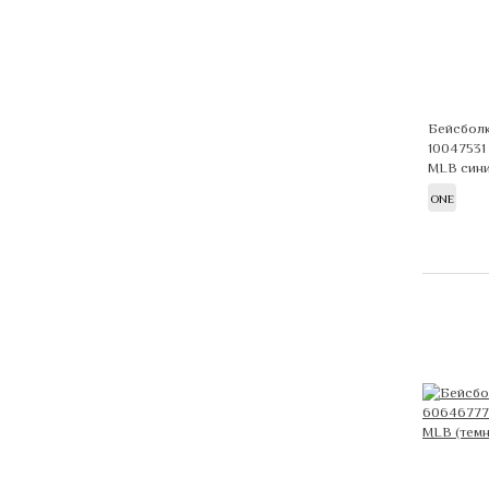
Бейсболк
10047531
MLB син
ONE