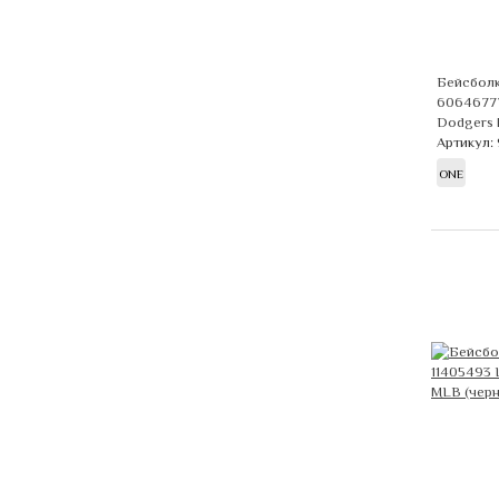
Бейсболк
60646777
Dodgers 
Артикул:
ONE