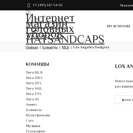
+7 (495) 147-54-01
Уважаем
МУЖЧИНАМ
Главная
Команды
MLB
Los Angeles Dodgers
КОМАНДЫ
LOS A
Лига MLB
Лига NBA
Известная
Лига NFL
раз выигр
Лига NHL
Лига EPL
Лига NL
Анимэ
Комиксы
Мультфильмы
Cars
Музыка
География