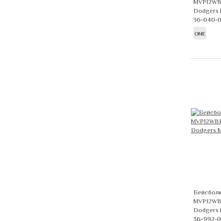
MVP12WBV
Dodgers
36-040-
ONE
Бейсболк
MVP12WB
Dodgers
36-992-