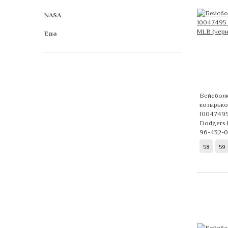
NASA
Еда
Бейсболк
козырько
10047495
Dodgers
96-432-
58
59