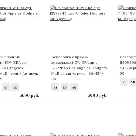
а с прямым
Бейсболка с прямым
Бейсбол
м NEW ERA арт.
козырьком NEW ERA арт.
11405496
 Los Angeles
12572843 Los Angeles Dodgers
MLB чер
 MLB черный
Артикул:
MLB синий
Артикул: 96-434-
09
09
06
56
58
61
63
58
59
60
6690
руб.
6990
руб.