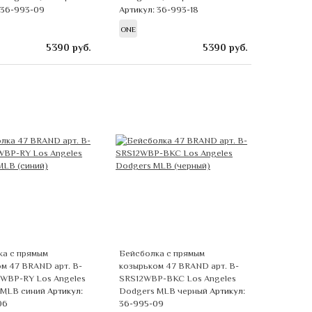
 36-993-09
Артикул: 36-993-18
ONE
5390
руб.
5390
руб.
ка с прямым
Бейсболка с прямым
м 47 BRAND арт. B-
козырьком 47 BRAND арт. B-
WBP-RY Los Angeles
SRS12WBP-BKC Los Angeles
 MLB синий
Артикул:
Dodgers MLB черный
Артикул:
06
36-995-09