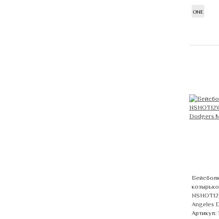
ONE
Бейсболк
козырько
NSHOT12
Angeles 
Артикул: 